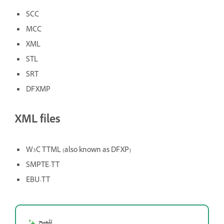
SCC
MCC
XML
STL
SRT
DFXMP
XML files
W3C TTML (also known as DFXP)
SMPTE-TT
EBU-TT
تلميح