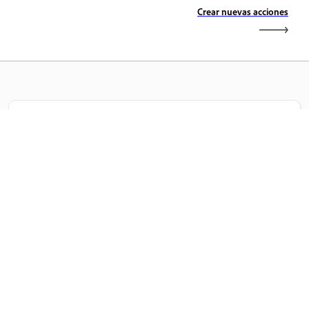
Crear nuevas acciones
Aprender
Aprenda con tutoriales en vídeo paso a paso y orientación
práctica directamente en la aplicación.
Comunidad
Participe en debates, encuentre respuestas, aprenda de
expertos y comparta sus conocimientos.