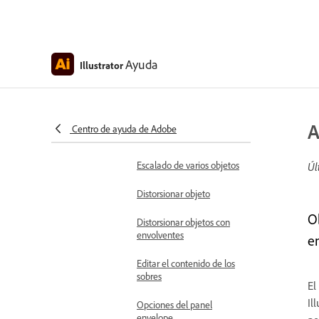
Crear trazados
compuestos
Ayuda
Illustrator
Transformar objetos
Información general del
panel Transformar
A
Centro de ayuda de Adobe
Escalado de objetos
Escalado de varios objetos
Úl
Distorsionar objeto
O
Distorsionar objetos con
envolventes
en
Editar el contenido de los
sobres
El
Il
Opciones del panel
envelope