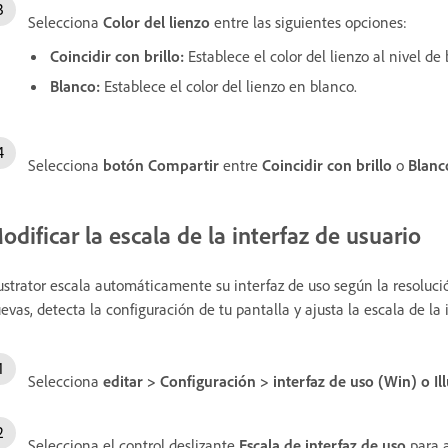
Selecciona
Color del lienzo
entre las siguientes opciones:
Coincidir con brillo
:
Establece el color del lienzo al nivel de 
Blanco
:
Establece el color del lienzo en blanco.
Selecciona
botón Compartir
entre
Coincidir con brillo
o
Blanc
odificar la escala de la interfaz de usuario
lustrator escala automáticamente su interfaz de uso según la resoluci
evas, detecta la configuración de tu pantalla y ajusta la escala de la
Selecciona
editar
>
Configuración
>
interfaz de uso
(Win) o
Il
Selecciona el control deslizante
Escala de interfaz de uso
para a