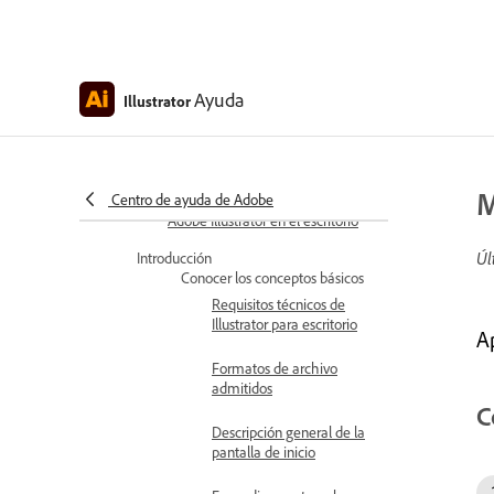
Novedades de Adobe Illustrator
en el escritorio
Notas de la versión de Adobe
Illustrator para escritorio
Ayuda
Illustrator
Descripción general de Adobe
Illustrator en escritorio (Beta)
M
Centro de ayuda de Adobe
Mejoras de rendimiento en
Adobe Illustrator en el escritorio
Úl
Introducción
Conocer los conceptos básicos
Requisitos técnicos de
Illustrator para escritorio
A
Formatos de archivo
admitidos
C
Descripción general de la
pantalla de inicio