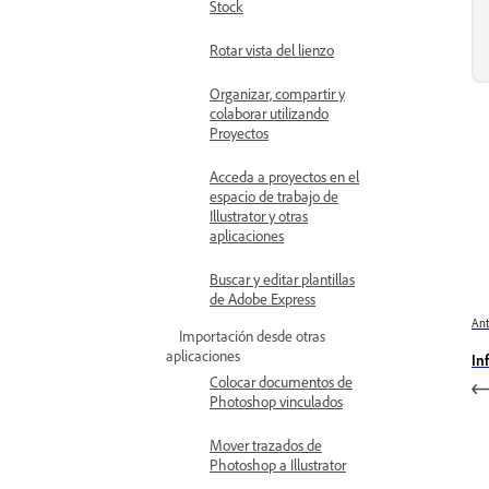
Stock
Rotar vista del lienzo
Organizar, compartir y
colaborar utilizando
Proyectos
Acceda a proyectos en el
espacio de trabajo de
Illustrator y otras
aplicaciones
Buscar y editar plantillas
de Adobe Express
Ant
Importación desde otras
aplicaciones
In
Colocar documentos de
Photoshop vinculados
Mover trazados de
Photoshop a Illustrator