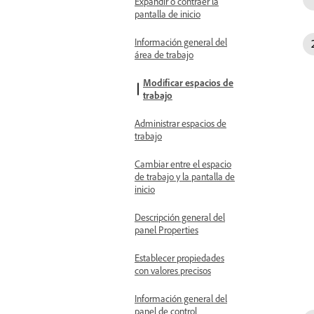
Expandir o contraer la
pantalla de inicio
Información general del
área de trabajo
Modificar espacios de
trabajo
Administrar espacios de
trabajo
Cambiar entre el espacio
de trabajo y la pantalla de
inicio
Descripción general del
panel Properties
Establecer propiedades
con valores precisos
Información general del
panel de control