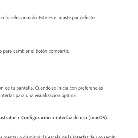
brillo seleccionado. Este es el ajuste por defecto.
o
para cambiar el botón compartir.
ón de tu pantalla. Cuando se inicia con preferencias
 interfaz para una visualización óptima.
lustrator
>
Configuración
>
interfaz de uso
(macOS)
.
umentar o disminuir la escala de la interfaz de uso según