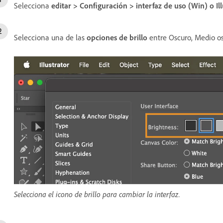
Selecciona
editar
>
Configuración
>
interfaz de uso
(Win) o
Il
Selecciona una de las
opciones de brillo
entre Oscuro, Medio os
Selecciona el icono de brillo para cambiar la interfaz.