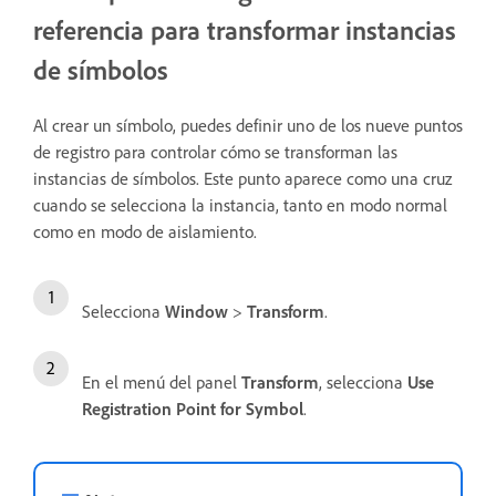
referencia para transformar instancias
de símbolos
Al crear un símbolo, puedes definir uno de los nueve puntos
de registro para controlar cómo se transforman las
instancias de símbolos. Este punto aparece como una cruz
cuando se selecciona la instancia, tanto en modo normal
como en modo de aislamiento.
Selecciona
Window
>
Transform
.
En el menú del panel
Transform
, selecciona
Use
Registration Point for Symbol
.