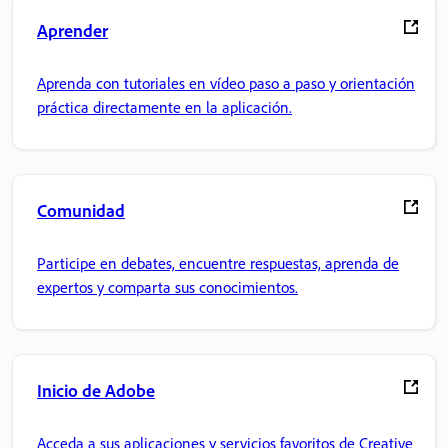
Aprender
Aprenda con tutoriales en vídeo paso a paso y orientación
práctica directamente en la aplicación.
Comunidad
Participe en debates, encuentre respuestas, aprenda de
expertos y comparta sus conocimientos.
Inicio de Adobe
Acceda a sus aplicaciones y servicios favoritos de Creative