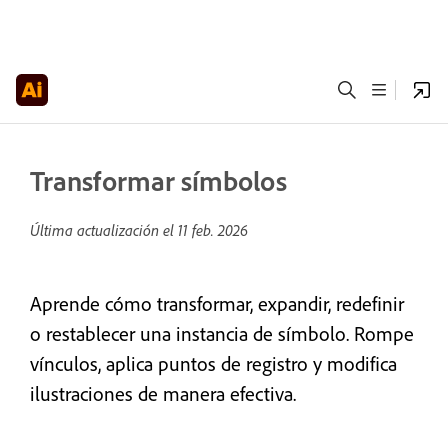
Transformar símbolos
Última actualización el
11 feb. 2026
Aprende cómo transformar, expandir, redefinir
o restablecer una instancia de símbolo. Rompe
vínculos, aplica puntos de registro y modifica
ilustraciones de manera efectiva.