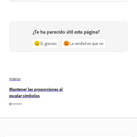
¿Te ha parecido útil esta página?
Sí, gracias
La verdad es que no
Anterior
Mantener las proporciones al
escalar símbolos