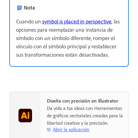
Nota
Cuando un
symbol is placed in perspective
, las
opciones para reemplazar una instancia de
símbolo con un símbolo diferente, romper el
vínculo con el símbolo principal y restablecer
sus transformaciones están desactivadas.
Diseña con precisión en Illustrator
Da vida a tus ideas con Herramientas
de gráficos vectoriales creadas para la
libertad creativa y la precisión.
Abrir la aplicación