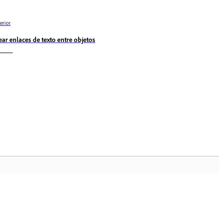
erior
ear enlaces de texto entre objetos
Comunidad
In