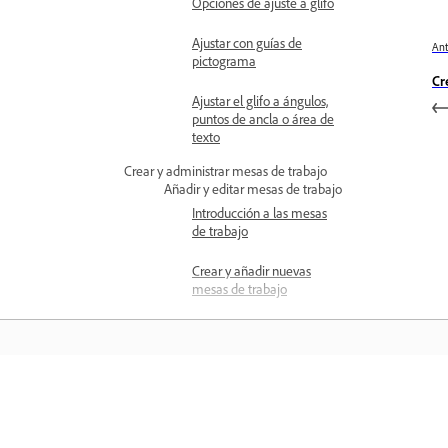
Opciones de ajuste a glifo
Ajustar con guías de
Ant
pictograma
Cr
Ajustar el glifo a ángulos,
puntos de ancla o área de
texto
Crear y administrar mesas de trabajo
Añadir y editar mesas de trabajo
Introducción a las mesas
de trabajo
Crear y añadir nuevas
mesas de trabajo
Seleccionar mesas de
trabajo
Duplicar mesas de trabajo
Aprender
Cambiar tamaño de
mesas de trabajo