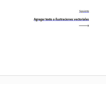
Siguiente
Agregar texto a ilustraciones vectoriales
icio de Adobe