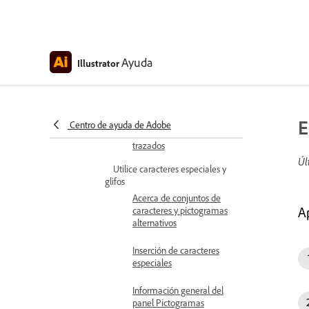
Creación de listas
numeradas o con viñetas
Mover o voltear texto
Ayuda
Illustrator
Ajustar la alineación y el
espaciado del texto en
trazados
E
Centro de ayuda de Adobe
Aplicar efectos al texto en
trazados
Úl
Utilice caracteres especiales y
glifos
Acerca de conjuntos de
A
caracteres y pictogramas
alternativos
Inserción de caracteres
especiales
Información general del
panel Pictogramas