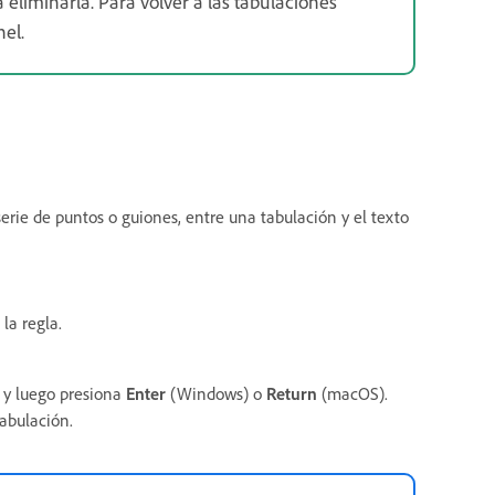
 eliminarla. Para volver a las tabulaciones
el.
erie de puntos o guiones, entre una tabulación y el texto
la regla.
y luego presiona
Enter
(Windows) o
Return
(macOS).
tabulación.