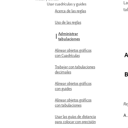
La
Usar cuadrículas y guides
ta
Acerca de las reglas
Uso de las reglas
Administrar
tabulaciones
Alinear objetos gráficos
con Cuadrículas
Trabajar con tabulaciones
decimales
Alinear objetos gráficos
con guides
Alinear objetos gráficos
Re
con tabulaciones
A.
Usar las guías de distancia
para colocar con precisión