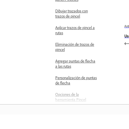
Dibujar trazados con
trazos de pincel
Ant
Aplicar trazos de pincel a
rutas
Us
Eliminación de trazos de
pincel
Agregar puntas de flecha
a las rutas
Personalización de puntas
de flecha
Opciones de la
herramienta Pincel
Crear bibliotecas de
pinceles
Importar pinceles