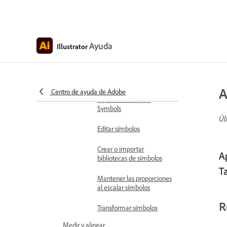
Crear maquetas para
imágenes
Ayuda
Illustrator
Guardar maquetas como
plantillas
Crear y colocar símbolos
A
Centro de ayuda de Adobe
Opciones del panel
Symbols
Úl
Editar símbolos
Crear o importar
A
bibliotecas de símbolos
Ta
Mantener las proporciones
al escalar símbolos
R
Transformar símbolos
Medir y alinear