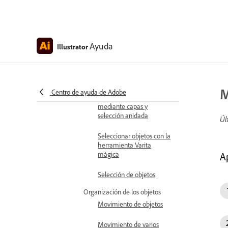
Agrupar o desagrupar
objetos
Ayuda
Illustrator
Aislar objetos
Guardar selecciones de
objetos
M
Centro de ayuda de Adobe
Seleccionar objetos
mediante capas y
selección anidada
Úl
Seleccionar objetos con la
herramienta Varita
mágica
A
Selección de objetos
Organización de los objetos
Movimiento de objetos
Movimiento de varios