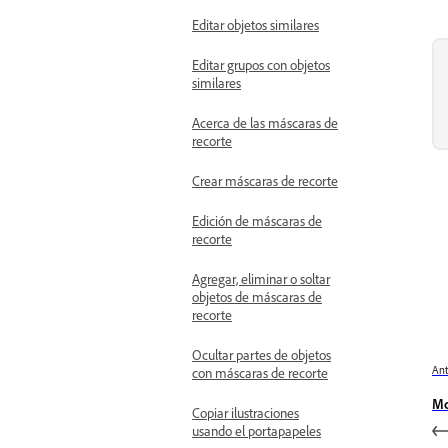
Editar objetos similares
Editar grupos con objetos
similares
Acerca de las máscaras de
recorte
Crear máscaras de recorte
Edición de máscaras de
recorte
Agregar, eliminar o soltar
objetos de máscaras de
recorte
Ocultar partes de objetos
Ant
con máscaras de recorte
Mo
Copiar ilustraciones
usando el portapapeles