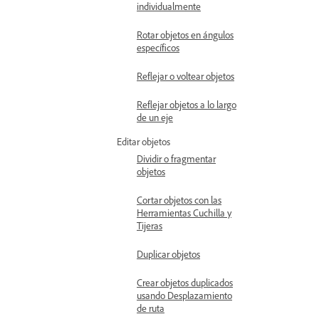
individualmente
Rotar objetos en ángulos
específicos
Reflejar o voltear objetos
Reflejar objetos a lo largo
de un eje
Editar objetos
Dividir o fragmentar
objetos
Cortar objetos con las
Herramientas Cuchilla y
Tijeras
Duplicar objetos
Crear objetos duplicados
usando Desplazamiento
de ruta