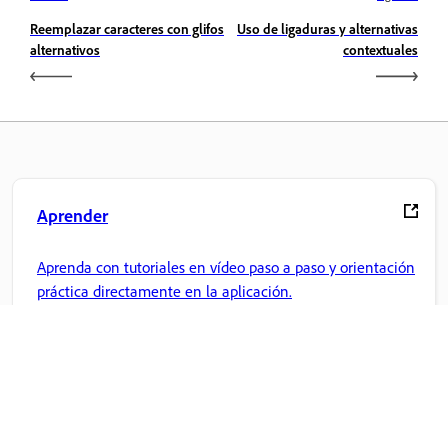
Reemplazar caracteres con glifos
Uso de ligaduras y alternativas
alternativos
contextuales
Aprender
Aprenda con tutoriales en vídeo paso a paso y orientación
práctica directamente en la aplicación.
Comunidad
Participe en debates, encuentre respuestas, aprenda de