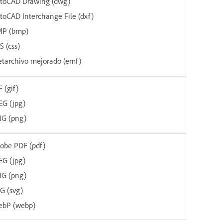
toCAD Drawing (dwg)
toCAD Interchange File (dxf)
P (bmp)
S (css)
tarchivo mejorado (emf)
F (gif)
EG (jpg)
G (png)
obe PDF (pdf)
EG (jpg)
G (png)
G (svg)
bP (webp)