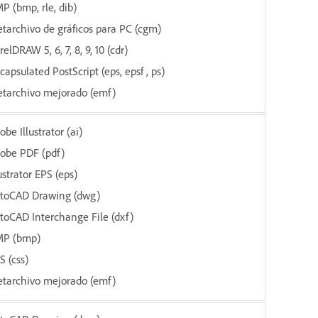
P (bmp, rle, dib)
tarchivo de gráficos para PC (cgm)
relDRAW 5, 6, 7, 8, 9, 10 (cdr)
capsulated PostScript (eps, epsf , ps)
tarchivo mejorado (emf)
obe Illustrator (ai)
obe PDF (pdf)
lustrator EPS (eps)
toCAD Drawing (dwg)
toCAD Interchange File (dxf)
P (bmp)
S (css)
tarchivo mejorado (emf)