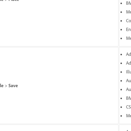
BM
Me
Co
En
Me
Ad
Ad
Il
Au
ile
>
Save
Au
BM
CS
Me