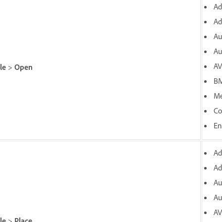
Ad
Ad
Au
Au
AV
le
>
Open
BM
Me
Co
En
Ad
Ad
Au
Au
AV
le
>
Place