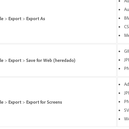
Au
Au
BM
ile
>
Export
>
Export As
CS
Me
GI
JP
le
>
Export
>
Save for Web (heredado)
PN
Ad
JP
PN
le
>
Export
>
Export for Screens
SV
We