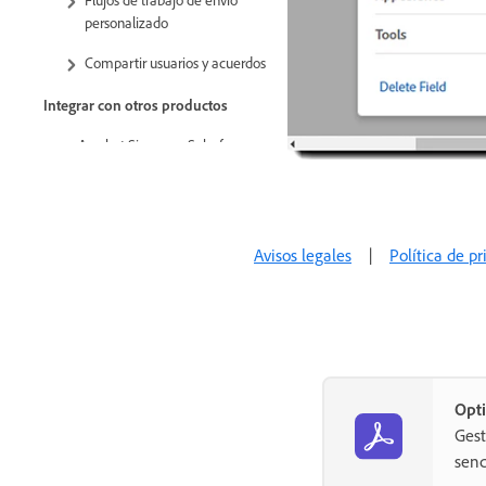
personalizado
Compartir usuarios y acuerdos
Integrar con otros productos
Acrobat Sign para Salesforce
Acrobat Sign para Microsoft
Otras integraciones
Avisos legales
|
Política de p
Integraciones gestionadas por
partners
Claves de integración
Acrobat Sign Desarrolladores
Opti
API REST
Gest
Webhooks
senc