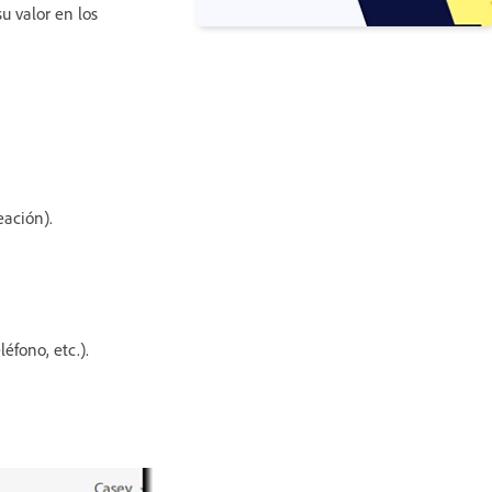
u valor en los
eación).
éfono, etc.).