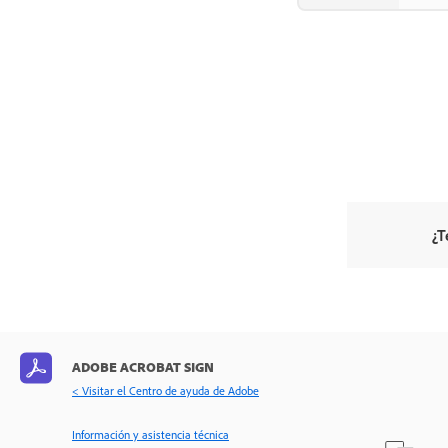
Zona protegida
Soporte y solución de problemas
Estado del servidor de Acrobat
Sign
Recursos de asistencia al cliente
¿T
ADOBE ACROBAT SIGN
< Visitar el Centro de ayuda de Adobe
Información y asistencia técnica