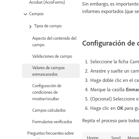
Acrobat (AcroForms)
Sin embargo, es importante
informes exportados (que se
Campos
Tipos de campo
Aspecto del contenido del
Configuración de 
campo
Validaciones de campo
Seleccione la ficha Camp
Valores de campos
Arrastre y suelte un c
enmascarados
Haga doble clic en el c
Configuración de
Marque la casilla
Enmas
condiciones de
(Opcional) Seleccione el
mostrar/ocultar
Haga clic en
OK
para gu
Campos calculados
Repita el proceso para todo
Formularios verificados
Preguntas frecuentes sobre