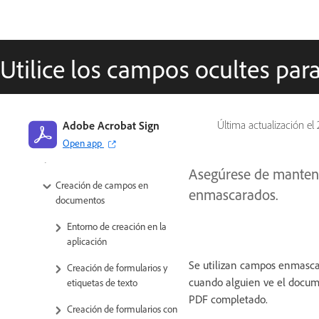
Perfil de usuario y funciones
configurables
Utilice los campos ocultes par
Libreta de direcciones
Enviar, firmar y administrar
acuerdos
Adobe Acrobat Sign
Última actualización el
Opciones de destinatario
Open app
Enviar acuerdos
Asegúrese de mantene
Creación de campos en
enmascarados.
documentos
Entorno de creación en la
aplicación
Se utilizan campos enmasca
Creación de formularios y
cuando alguien ve el docum
etiquetas de texto
PDF completado.
Creación de formularios con