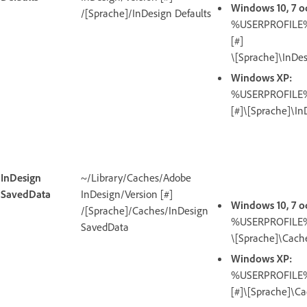
Windows 10, 7 o
/[Sprache]/InDesign Defaults
%USERPROFILE%\
[#]
\[Sprache]\InDes
Windows XP:
%USERPROFILE%\
[#]\[Sprache]\In
InDesign
~/Library/Caches/Adobe
SavedData
InDesign/Version [#]
Windows 10, 7 o
/[Sprache]/Caches/InDesign
%USERPROFILE%\
SavedData
\[Sprache]\Cach
Windows XP:
%USERPROFILE%\
[#]\[Sprache]\C