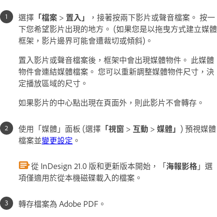
選擇
「檔案
>
置入」
，接著按兩下影片或聲音檔案。 按一
下您希望影片出現的地方。 (如果您是以拖曳方式建立媒體
框架，影片邊界可能會遭裁切或傾斜)。
置入影片或聲音檔案後，框架中會出現媒體物件。 此媒體
物件會連結媒體檔案。 您可以重新調整媒體物件尺寸，決
定播放區域的尺寸。
如果影片的中心點出現在頁面外，則此影片不會轉存。
使用「媒體」面板 (選擇
「視窗
>
互動
>
媒體」
) 預視媒體
檔案並
變更設定
。
從 InDesign 21.0 版和更新版本開始，「
海報影格
」選
項僅適用於從本機磁碟載入的檔案。
轉存檔案為 Adobe PDF。