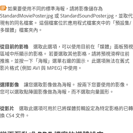
如果要使用不同的標準海報，請將影像儲存為
StandardMoviePoster.jpg 或 StandardSoundPoster.jpg，並取代
現有的同名檔案。 這個檔案位於應用程式檔案夾中的「預設集/
多媒體」檔案夾內。
從目前的影格
選取此選項，可以使用目前在「媒體」面板預視
區域中所顯示的影格。 若要選取其他影格，請將預視滑桿往前
推進，並按一下「海報」選單右邊的圖示。 此選項無法在舊式
影片格式 (例如 AVI 與 MPEG) 中使用。
選擇影像
讓您選取影像做為海報。 按兩下您要使用的影像。
您可以選取點陣圖影像做為海報，而不選取向量圖形。
從影片
選取此選項可用於已將媒體剪輯設定為特定影格的已轉
換 CS4 文件。