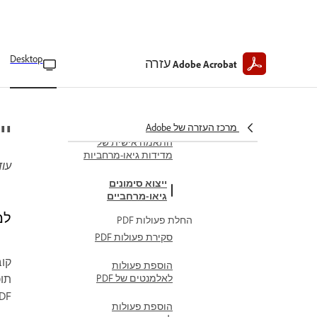
ייבוא קובצי shapefile ל-
PDF גיאו־מרחביים
מציאת מיקומים במפה
Desktop
בקובצי PDF עם תמיכה
עזרה
Adobe Acrobat
גיאו-מרחבית
חישוב מרחקים ושטחים
ב-PDF גיאו-מרחבי
יי
מרכז העזרה של Adobe
התאמה אישית של
מדידות גיאו-מרחביות
עוד
ייצוא סימונים
גיאו-מרחביים
למד
החלת פעולות PDF
סקירת פעולות PDF
הוספת פעולות
לאלמנטים של PDF
DF.
הוספת פעולות