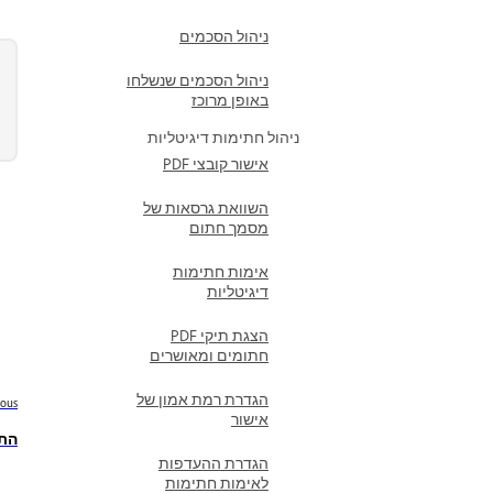
ניהול הסכמים
ניהול הסכמים שנשלחו
באופן מרוכז
ניהול חתימות דיגיטליות
אישור קובצי PDF
השוואת גרסאות של
מסמך חתום
אימות חתימות
דיגיטליות
הצגת תיקי PDF
חתומים ומאושרים
הגדרת רמת אמון של
ious
אישור
התא
הגדרת ההעדפות
לאימות חתימות