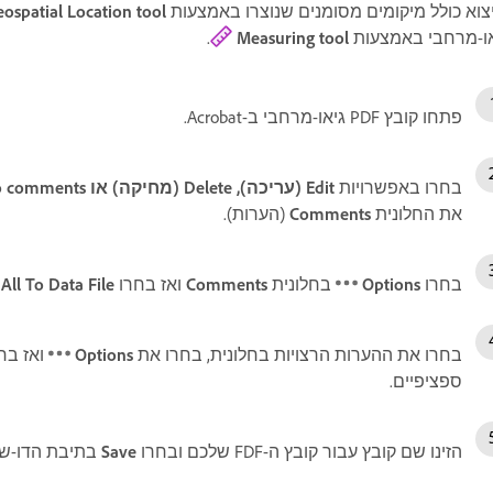
צוא כולל מיקומים מסומנים שנוצרו באמצעות
ospatial Location tool
או-מרחבי באמצעות
Measuring tool
.
פתחו קובץ PDF גיאו-מרחבי ב-Acrobat.
בחרו באפשרויות
Edit (עריכה), Delete (מחיקה) או Reply to comments (מענה להערות)
את החלונית
Comments
(הערות).
בחרו
Options
בחלונית
Comments
ואז בחרו
All To Data File
בחרו את ההערות הרצויות בחלונית, בחרו את
Options
ואז בח
ספציפיים.
הזינו שם קובץ עבור קובץ ה-FDF שלכם ובחרו
Save
בתיבת הדו-ש