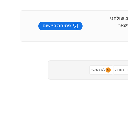
ך להישאר
פתיחת היישום
ן, תודה
לא ממש