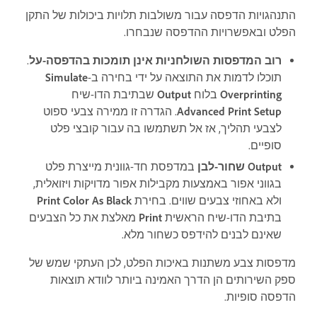
התנהגויות הדפסה עבור משולבות תלויות ביכולות של התקן
הפלט ובאפשרויות ההדפסה שנבחרו.
רוב המדפסות השולחניות אינן תומכות בהדפסה-על
.
תוכלו לדמות את התוצאה על ידי בחירה ב-
Simulate
Overprinting
בלוח
Output
שבתיבת הדו-שיח
Advanced Print Setup
. הגדרה זו ממירה צבעי ספוט
לצבעי תהליך, אז אל תשתמשו בה עבור קובצי פלט
סופיים.
Output שחור-לבן
במדפסת חד-גוונית מייצרת פלט
בגווני אפור באמצעות מקבילות אפור מדויקות ויזואלית,
ולא באחוזי צבעים שווים. בחירת
Print Color As Black
בתיבת הדו-שיח הראשית
Print
מאלצת את כל הצבעים
שאינם לבנים להידפס כשחור מלא.
מדפסות צבע משתנות באיכות הפלט, לכן העתקי שמש של
ספק השירותים הן הדרך האמינה ביותר לוודא תוצאות
הדפסה סופיות.