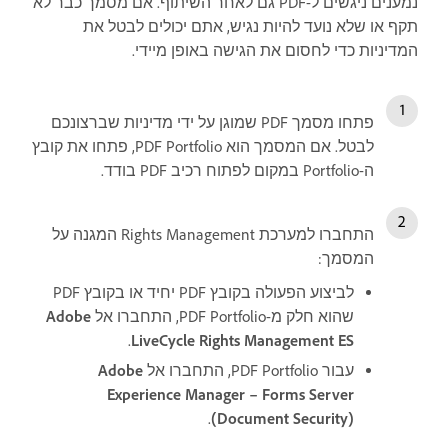
נמענים ניגשים ל-PDF גם לאחר השיתוף. אם מסמך כבר לא
תקף או שלא נועד להיות נגיש, אתם יכולים לבטל את
המדיניות כדי לחסום את הגישה באופן מיידי.
פתחו מסמך PDF שמוגן על ידי מדיניות שברצונכם
לבטל. אם המסמך הוא PDF Portfolio, פתחו את קובץ
ה-Portfolio במקום לפתוח רכיב PDF בודד.
התחברו למערכת Rights Management המגנה על
המסמך:
לביצוע הפעולה בקובץ PDF יחיד או בקובץ PDF
שהוא חלק מ-PDF Portfolio, התחברו אל
Adobe
.
LiveCycle Rights Management ES
עבור PDF Portfolio, התחברו אל
Adobe
Experience Manager – Forms Server
.
(Document Security)