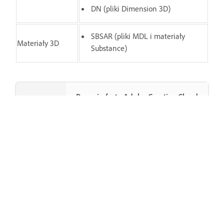
DN (pliki Dimension 3D)
SBSAR (pliki MDL i materiały
Materiały 3D
Substance)
Poznaj ofertę Adobe Creative Cloud
Rozszerzanie planu oraz
aktualizowanie aplikacji i
wyszukiwanie nowych.
Otwórz stronę główną Adobe
Czy ta strona była przydatna?