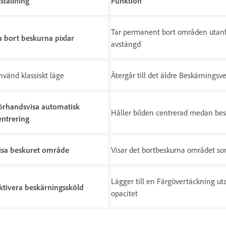
nställning
Funktion
Tar permanent bort områden utanfö
a bort beskurna pixlar
avstängd
nvänd klassiskt läge
Återgår till det äldre Beskärnings
örhandsvisa automatisk
Håller bilden centrerad medan bes
entrering
isa beskuret område
Visar det bortbeskurna området so
Lägger till en Färgövertäckning u
ktivera beskärningssköld
opacitet