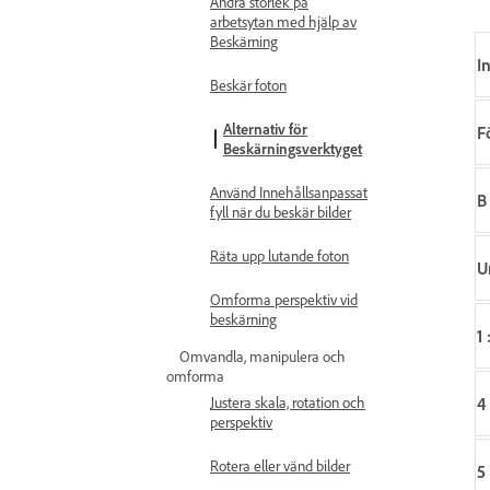
Ändra storlek på
arbetsytan med hjälp av
Beskärning
I
Beskär foton
Alternativ för
F
Beskärningsverktyget
Använd Innehållsanpassat
B
fyll när du beskär bilder
Räta upp lutande foton
U
Omforma perspektiv vid
beskärning
1 
Omvandla, manipulera och
omforma
4 
Justera skala, rotation och
perspektiv
Rotera eller vänd bilder
5 