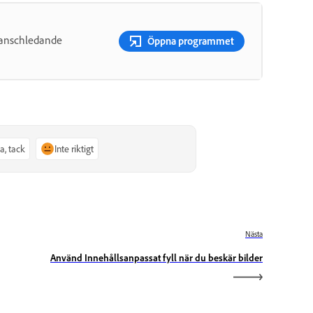
ranschledande
Öppna programmet
Ja, tack
Inte riktigt
Nästa
Använd Innehållsanpassat fyll när du beskär bilder