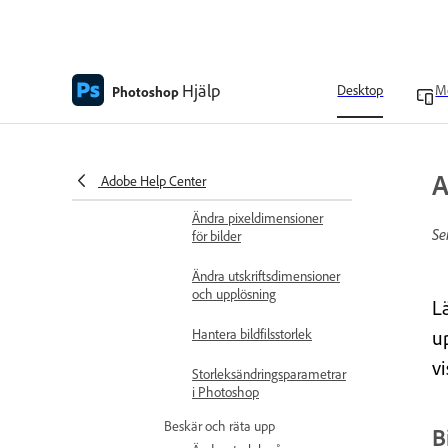
Bevara visuellt innehåll vid
skalning av bilder
Ange innehåll som ska
skyddas vid skalning
Hjälp
Desktop
M
Photoshop
Ändra storlek på bilder
Omsamplingsalternativ i
A
Photoshop
Adobe Help Center
Ändra pixeldimensioner
Se
för bilder
Ändra utskriftsdimensioner
och upplösning
L
Hantera bildfilsstorlek
u
vi
Storleksändringsparametrar
i Photoshop
Beskär och räta upp
B