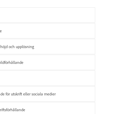
de
, höjd och upplösning
bildförhållande
de för utskrift eller sociala medier
kriftsförhållande