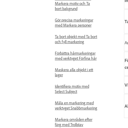
I
Markera motiv och Ta
bort bakgrund
Gör precisa markeringar
T
med Markera personer
Ta bort objekt med Ta bort
och fyll markering
A
Förbättra hårmarkeringar
med verktyget Förfina hår
F
c
Maskera alla objekt i ett
lager
V
Identifiera motiv med
Select Subject
Måla en markering med
A
verktyget Snabbmarkering
Markera områden efter
färg med Trollstav