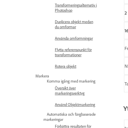
Transformeringsalternativ i
Photoshop
2 
Duplicera objekt medan
du omformar
16
Använda omformningar
F
Flytta referenspunkt för
transformationer
N
Rotera objekt
Markera
Komma igång med markering
T
Översikt över
markeringsverktyg
Använd Objektmarkering
Y
Automatiska och färgbaserade
markeringar
Förbättra resultaten för