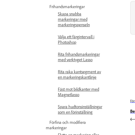
Frihandsmarkeringar
Skapa snabba
markeringar med
markeringspenseln
Välja ett färgintervall i
Photoshop
Rita frihandsmarkeringar
med verktyget Lasso
Rita raka kantsegment av
en markeringskantlinje
Fäst mot bildkanter med
Magnetlasso
För
Spara hudtonsinställningar
Be
som en förinställning
Förfina och modifiera
markeringar
Flytta en markering eller