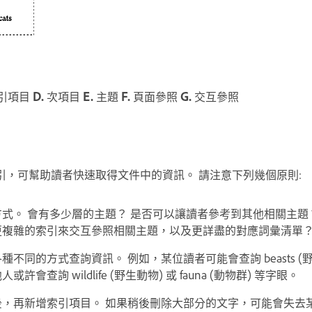
引項目
D.
次項目
E.
主題
F.
頁面參照
G.
交互參照
引，可幫助讀者快速取得文件中的資訊。 請注意下列幾個原則:
式。 會有多少層的主題？ 是否可以讓讀者參考到其他相關主題
更複雜的索引來交互參照相關主題，以及更詳盡的對應詞彙清單
各種不同的方式查詢資訊。 例如，某位讀者可能會查詢
beasts
(
他人或許會查詢
wildlife
(野生動物) 或
fauna
(動物群) 等字眼。
後，再新增索引項目。 如果稍後刪除大部分的文字，可能會失去