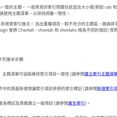
一致的主題。 一般常見的索引問題包括混合大小寫(例如
cats
。 請使用主題清單，以保持詞彙一致性。
再多檢查索引幾次。 找出重複項目、較不充分的主題區、錯誤拼
sign 會將
Cheetah
、
cheetah
和
cheetahs
視為不同的項目) 等
下列基本步驟:
主題清單可協助維持索引項目一致性 (請參閱
建立索引主題清
件中的頁面新增想讓索引項目參照的索引標記 (請參閱
新增索引
會為標記及頁碼建立一組項目 (請參閱
產生索引
)。