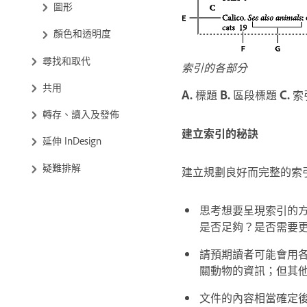
圖形
顏色和透明度
尋找和取代
索引的各部分
共用
A.
標題
B.
區段標題
C.
索
轉存、讀入及發佈
建立索引的秘訣
延伸 InDesign
疑難排解
建立規劃良好而完整的索
思考想要呈現索引的方
是否足夠？是否需要
請預期讀者可能會用
關動物的資訊；但其
文件的內容相當確定