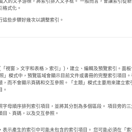
載入的文字游標，將索引排入文字框。 一般而言，會讓索引從新
引格式化。
行這些步驟好幾次以調整索引。
「視窗 > 文字和表格 > 索引」)，建立、編輯及預覽索引。面
參照」模式中，預覽區域會顯示目前文件或書冊的完整索引項目。
題，而不會顯示頁碼和交互參照。「主題」模式主要用來建立索
目。
照字母順序排列索引項目，並將其分割為多個區段。 項目旁的三
項目、頁碼，以及交互參照。
，表示產生的索引中可能未包含的索引項目。 您可能必須在「索