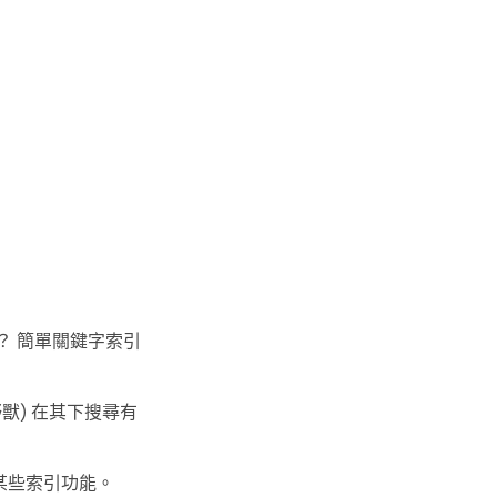
？ 簡單關鍵字索引
？
野獸) 在其下搜尋有
某些索引功能。