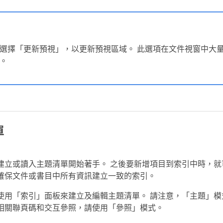
選擇「更新預視」，以更新預視區域。 此選項在文件視窗中大
。
單
建立或讀入主題清單開始著手。 之後要新增項目到索引中時，就
以確保文件或書目中所有資訊建立一致的索引。
使用「索引」面板來建立及編輯主題清單。 請注意，「主題」模
相關聯頁碼和交互參照，請使用「參照」模式。