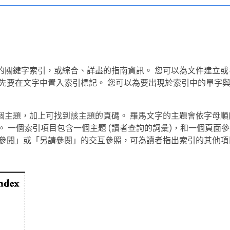
的關鍵字索引，或綜合、詳盡的指南資訊。 您可以為文件建立或
首先要在文字中置入索引標記。 您可以為要出現於索引中的單字
個主題，加上可找到該主題的頁碼。 羅馬文字的主題會依字母順
等)。 一個索引項目包含一個主題 (讀者查詢的詞彙)，和一個頁面參照
請參閱」或「另請參閱」的交互參照，可為讀者指出索引的其他項