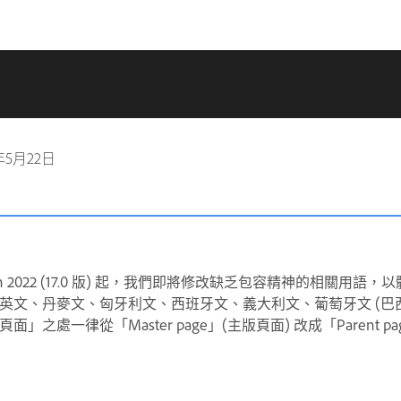
年5月22日
gn 2022 (17.0 版) 起，我們即將修改缺乏包容精神的相關用語，以體
英文、丹麥文、匈牙利文、西班牙文、義大利文、葡萄牙文 (巴西
之處一律從「Master page」(主版頁面) 改成「Parent pa