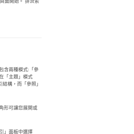
頁面開始。 排流索
板包含兩種模式:「參
在「主題」模式
引結構，而「參照」
角形可讓您展開或
引」面板中選擇