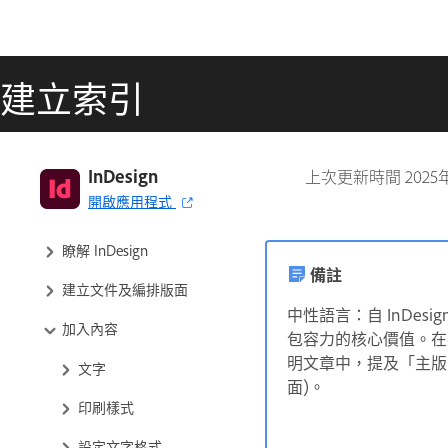
建立索引
InDesign
上次更新時間
2025
開啟應用程式
InDesign 使用者指南
瞭解 InDesign
備註
建立文件及編排版面
中性語言：自 InDesi
加入內容
包容力的核心價值。在
明文章中，提及「主版頁面」
文字
面)
。
印刷樣式
設定文字格式