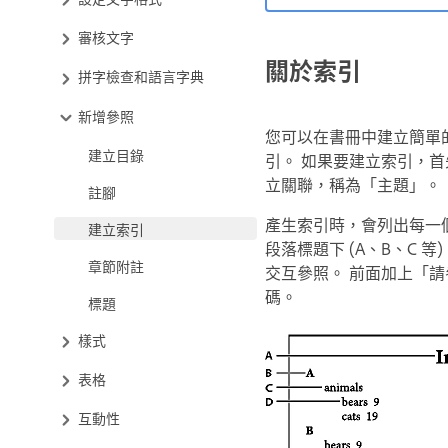
審核文字
關於索引
拼字檢查和語言字典
新增參照
您可以在書冊中建立簡單
建立目錄
引。 如果要建立索引，
立關聯，稱為「主題」。
註腳
產生索引時，會列出每一
建立索引
段落標題下 (A、B、C 
章節附註
交互參照。 前面加上「
碼。
標題
樣式
表格
互動性