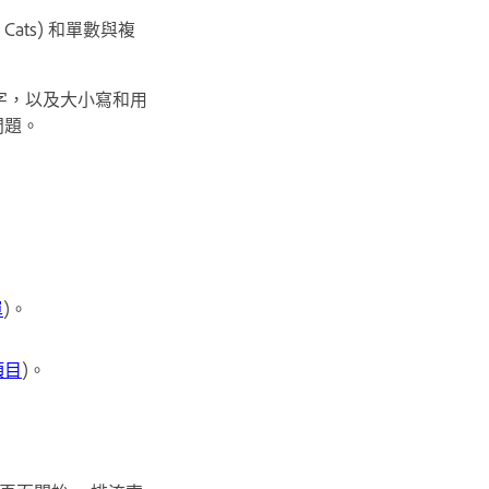
和
Cats
) 和單數與複
字，以及大小寫和用
問題。
單
)。
項目
)。