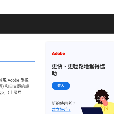
更快、更輕鬆地獲得協
助
現 Adobe 重視
) 和日文版的說
登入
ge」(上層頁
新的使用者？
建立帳戶 ›