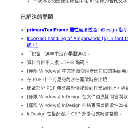
一次為多個影像生成或移除 AI 生成的
替代文字
已解決的問題
primaryTextFrame 屬性
無法透過 InDesign 
Incorrect handling of Ampersands (&) i
確。)
「視窗」選單中沒有
學習
選項。
資料合併不支援 UTF-8 編碼。
[僅限 Windows] 中文簡體使用者因訂閱錯誤而無法使
在 PDF 中不可見的內容在開啟時會出現。
開啟部分 PDF 時會將影像複製到作業範圍上，
[僅限 Windows] InDesign 在文件復原期間會
[僅限 Windows] InDesign 在結束時會間歇性當
InDesign 在搭配客戶 CEP 外掛程式時會當機。