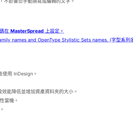
，不影響您手動撰寫或編輯的文字。
指令碼在
MasterSpread
上設定。
n font family names and OpenType Stylistic Sets na
用 InDesign。
導致效能降低並增加資產資料夾的大小。
間歇性當機。
機。