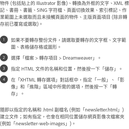
物件 (包括貼上的 Illustrator 影像)、轉換為外框的文字、XML 標
記、書冊、書籤、SING 字符檔、頁面切換效果、索引標記、作
業範圍上未選取而且未接觸頁面的物件、主版頁面項目 (除非轉
存前已覆寫或選取)。
如果不要轉存整份文件，請選取要轉存的文字框、文字範
圍、表格儲存格或圖形。
選擇「檔案 > 轉存項目 > Dreamweaver」。
指定 HTML 文件的名稱和位置，然後按一下「儲存」。
在「XHTML 轉存選項」對話框中，指定「一般」、「影
像」和「進階」區域中所需的選項，然後按一下「轉
存」。
隨即以指定的名稱和 .html 副檔名 (例如「newsletter.html」)
建立文件；如有指定，也會在相同位置儲存網頁影像次檔案夾
(例如「newsletter-web-images」)。