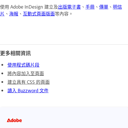
使用 Adobe InDesign 建立及
出版電子書
、
手冊
、
傳單
、
明信
片
、
海報
、
互動式頁面版面
等內容。
更多相關資訊
使用程式碼片段
將內容加入至頁面
建立具有 CSS 的頁面
讀入 Buzzword 文件