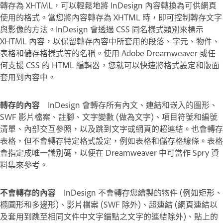
轉存為 XHTML，可以輕鬆地將 InDesign 內容轉換為可供網頁
使用的格式。當您將內容轉存為 XHTML 時，即可控制轉存文字
與影像的方法。InDesign 會透過 CSS 同名樣式類別來標示
XHTML 內容，以保留轉存內容中所套用的段落、字元、物件、
表格和儲存格樣式等的名稱。使用 Adobe Dreamweaver 或任
何支援 CSS 的 HTML 編輯器，您就可以快速將格式設定和版面
套用到內容中。
轉存的內容
InDesign 會轉存所有內文、連結和嵌入的圖形、
SWF 影片檔案、註腳、文字變數 (做為文字)、項目符號和編號
清單、內部交互參照，以及跳到文字或網頁的超連結。也會轉存
表格，但不會轉存特定格式設定，例如表格和儲存格線條。表格
會指定成唯一識別碼，以便在 Dreamweaver 中可當作 Spry 資
料集來參考。
不會轉存的內容
InDesign 不會轉存您繪製的物件 (例如矩形、
橢圓形和多邊形)、影片檔案 (SWF 除外)、超連結 (網頁連結以
及套用到跳至相同文件中文字錨點之文字的連結除外)、貼上的