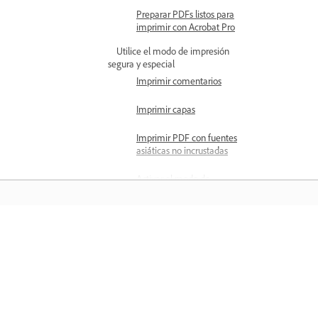
Preparar PDFs listos para
imprimir con Acrobat Pro
Utilice el modo de impresión
segura y especial
Imprimir comentarios
Imprimir capas
Imprimir PDF con fuentes
asiáticas no incrustadas
Activar el modo de
impresión protegida en
Windows
Imprimir documento a doble cara
y de varias páginas
Aprender
Crear valores de impresión
Aprenda con tutoriales en vídeo paso 
Activar la impresión a
doble cara
paso y orientación práctica directame
en la aplicación.