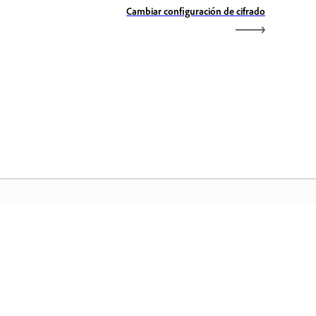
Cambiar configuración de cifrado
icio de Adobe
ceda a sus aplicaciones y servicios
voritos de Creative Cloud, gestión de
chivos y mucho más.