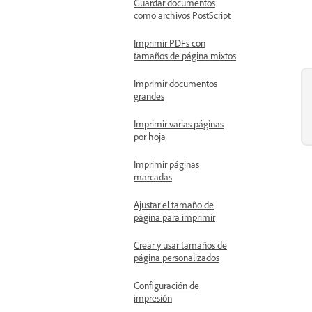
Guardar documentos
como archivos PostScript
Imprimir PDFs con
tamaños de página mixtos
Imprimir documentos
grandes
Imprimir varias páginas
por hoja
Imprimir páginas
marcadas
Ajustar el tamaño de
página para imprimir
Crear y usar tamaños de
página personalizados
Configuración de
impresión