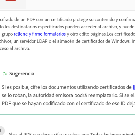
 cifrado de un PDF con un certificado protege su contenido y confirm
lo los destinatarios especificados pueden acceder al archivo, y puede
 grupo
rellene y firme formularios
y otro edite páginas.Los certificad
chivos, un servidor LDAP o el almacén de certificados de Windows. I
ceso al archivo.
Sugerencia
Si es posible, cifre los documentos utilizando certificados de
I
se lo roban, la autoridad emisora podrá reemplazarlo. Si se el
PDF que se hayan codificado con el certificado de ese ID deja
Abra el PDF que desea cifrar y seleccione
Todas las herramient