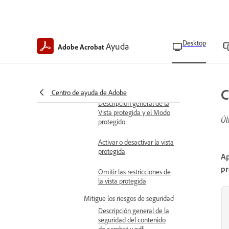
Crear códigos y conjuntos
de códigos de redacción
en Acrobat Pro
Desktop
Ayuda
Adobe Acrobat
Editar códigos y conjuntos
de códigos de redacción
en Acrobat Pro
C
Usar vista protegida
Centro de ayuda de Adobe
Descripción general de la
Vista protegida y el Modo
Úl
protegido
Activar o desactivar la vista
protegida
Ap
pr
Omitir las restricciones de
la vista protegida
Mitigue los riesgos de seguridad
Descripción general de la
seguridad del contenido
de acrobat y pdf