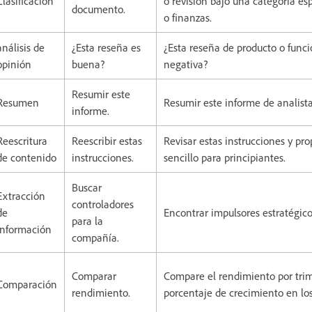
Clasificación
o revisión bajo una categoría e
documento.
o finanzas.
análisis de
¿Esta reseña es
¿Esta reseña de producto o funci
opinión
buena?
negativa?
Resumir este
Resumen
Resumir este informe de analista
informe.
Reescritura
Reescribir estas
Revisar estas instrucciones y pr
de contenido
instrucciones.
sencillo para principiantes.
Buscar
Extracción
controladores
de
Encontrar impulsores estratégic
para la
información
compañía.
Comparar
Compare el rendimiento por trim
Comparación
rendimiento.
porcentaje de crecimiento en los