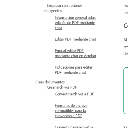
ma
Empezar con acciones
inteligentes
la
Información general sobre
edición de PDF mediante
C
chat
Editar PDF mediante chat
Al
re
Error al editar PDF
de
mediante chat en Acrobat
Indicaciones para editar
PDF mediante chat
Crear documentos
Crear archivos PDF
Convertir archivos a PDF
Formatos de archivo
compatibles para la
conversión a PDF
Convertir páginas web a
Ta