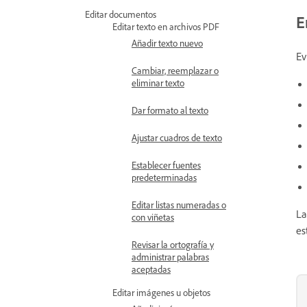
Editar documentos
E
Editar texto en archivos PDF
Añadir texto nuevo
Ev
Cambiar, reemplazar o
eliminar texto
Dar formato al texto
Ajustar cuadros de texto
Establecer fuentes
predeterminadas
Editar listas numeradas o
La
con viñetas
es
Revisar la ortografía y
administrar palabras
aceptadas
Editar imágenes u objetos