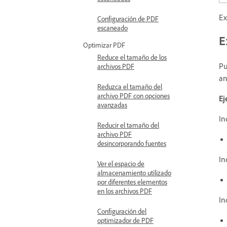
Ex
Configuración de PDF
escaneado
E
Optimizar PDF
Reduce el tamaño de los
Pu
archivos PDF
an
Reduzca el tamaño del
archivo PDF con opciones
Ej
avanzadas
In
Reducir el tamaño del
archivo PDF
desincorporando fuentes
In
Ver el espacio de
almacenamiento utilizado
por diferentes elementos
en los archivos PDF
In
Configuración del
optimizador de PDF