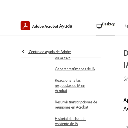
Casos de uso de IA
generativa en Acrobat
Descripción general de
Desktop
Ayuda
la escritura de
Adobe Acrobat
indicaciones para el
Asistente de IA
Usar el Asistente de IA
D
Centro de ayuda de Adobe
para obtener respuestas
en tu PDF
I
Generar resúmenes de IA
Úl
Reaccionar a las
respuestas de IA en
Acrobat
Ap
Resumir transcripciones de
reuniones en Acrobat
A
Historial de chat del
Asistente de IA
La