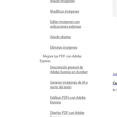
Añadir imágenes
Modificar imágenes
Editar imágenes con
aplicaciones externas
Añadir objetos
Eliminar imágenes
Mejora tus PDF con Adobe
Express
Descripción general de
Adobe Express en Acrobat
Ant
Generar imágenes de IA a
Ca
partir del texto
Estilizar PDFs con Adobe
Express
Diseñar PDF con Adobe