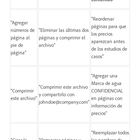
"Reordenar
"Agregar
páginas para que
números de
"Eliminar las últimas dos
los precios
página al
páginas y comprimir el
aparezcan antes
pie de
archivo"
de los estudios de
página"
casos"
"Agregar una
Marca de agua
"Comprimir este archivo
"Comprimir
CONFIDENCIAL
y compartirlo con
este archivo"
en páginas con
johndoe@company.com"
información de
precios"
"Reemplazar todos
"Girar la
"Organizar páginas y
los nombres de