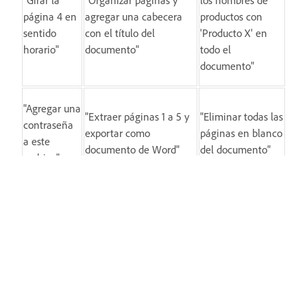
página 4 en
agregar una cabecera
productos con
sentido
con el título del
'Producto X' en
horario"
documento"
todo el
documento"
"Agregar una
"Extraer páginas 1 a 5 y
"Eliminar todas las
contraseña
exportar como
páginas en blanco
a este
documento de Word"
del documento"
archivo"
Trabaja de forma más inteligente
con Acrobat en tu escritorio
Crea, edita y organiza archivos PDF
con potentes herramientas que te
ayudan a mantener la productividad
en cualquier lugar.