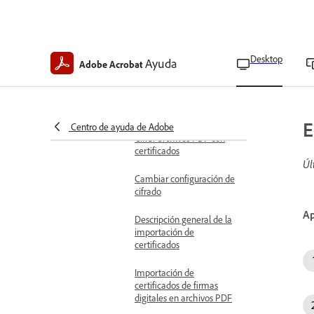
edición y copia de archivos
PDF
Recuperar el acceso a PDF
bloqueados
Desktop
Ayuda
Adobe Acrobat
Opciones de seguridad de
PDF
Cifrar con certificados
E
Centro de ayuda de Adobe
Cifrar archivos PDF con
certificados
Úl
Cambiar configuración de
cifrado
Ap
Descripción general de la
importación de
certificados
Importación de
certificados de firmas
digitales en archivos PDF