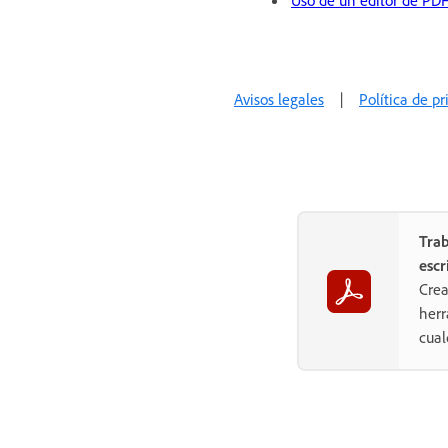
Uso de un editor de PDF
Avisos legales
|
Política de p
Trab
escr
Crea
herr
cual