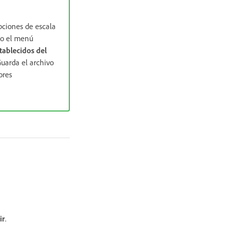
pciones de escala
o el menú
tablecidos del
Guarda el archivo
ores
ir
.