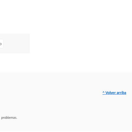
o
^ Volver arriba
s problemas.