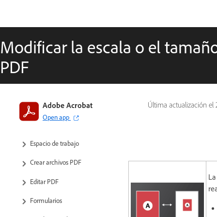
Modificar la escala o el tamañ
PDF
Adobe Acrobat
Última actualización el
Open app
Introducción a Acrobat
Espacio de trabajo
Crear archivos PDF
La
Editar PDF
rea
Formularios