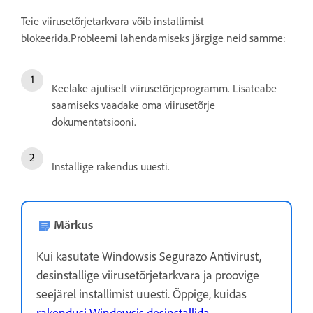
Teie viirusetõrjetarkvara võib installimist
blokeerida.Probleemi lahendamiseks järgige neid samme:
Keelake ajutiselt viirusetõrjeprogramm. Lisateabe
saamiseks vaadake oma viirusetõrje
dokumentatsiooni.
Installige rakendus uuesti.
Märkus
Kui kasutate Windowsis Segurazo Antivirust,
desinstallige viirusetõrjetarkvara ja proovige
seejärel installimist uuesti. Õppige, kuidas
rakendusi Windowsis desinstallida
.