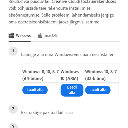
Rikutud või puuduv fail Creative Cloudi töölauarakenduses
võib põhjustada teie rakenduste installimise
ebaõnnestumise. Selle probleemi lahendamiseks järgige
oma operatsioonisüsteemi jaoks järgmisi samme:
Windows
macOS
Laadige alla oma Windowsi versiooni desinstaller
Windows 11, 10, 8, 7
Windows
Windows 10, 8, 7
(64-bitine)
10 (ARM)
(32-bitine)
Laadi
Laadi alla
Laadi alla
alla
Ekstraktige pakitud faili sisu.