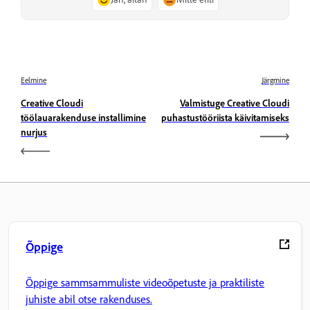
Eelmine
Järgmine
Creative Cloudi
Valmistuge Creative Cloudi
töölauarakenduse installimine
puhastustööriista käivitamiseks
nurjus
Õppige
Õppige sammsammuliste videoõpetuste ja praktiliste
juhiste abil otse rakenduses.