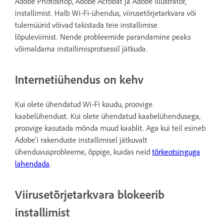
Adobe Photoshop, Adobe Acrobat ja Adobe Illustrator,
installimist. Halb Wi-Fi-ühendus, viirusetõrjetarkvara või
tulemüürid võivad takistada teie installimise
lõpuleviimist. Nende probleemide parandamine peaks
võimaldama installimisprotsessil jätkuda.
Internetiühendus on kehv
Kui olete ühendatud Wi-Fi kaudu, proovige
kaabelühendust. Kui olete ühendatud kaabelühendusega,
proovige kasutada mõnda muud kaablit. Aga kui teil esineb
Adobe'i rakenduste installimisel jätkuvalt
ühenduvusprobleeme, õppige, kuidas neid
tõrkeotsinguga
lahendada
.
Viirusetõrjetarkvara blokeerib
installimist