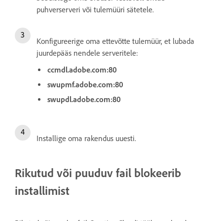
puhverserveri või tulemüüri sätetele.
Konfigureerige oma ettevõtte tulemüür, et lubada
juurdepääs nendele serveritele:
ccmdl.adobe.com:80
swupmf.adobe.com:80
swupdl.adobe.com:80
Installige oma rakendus uuesti.
Rikutud või puuduv fail blokeerib
installimist