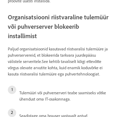
proovite uuesti installida.
Organisatsiooni riistvaraline tulemüür
või puhverserver blokeerib
installimist
Paljud organisatsioonid kasutavad riistvaralisi tulemüüre ja
puhverservereid, et blokeerida tarkvara juurdepääsu
välistele serveritele.See kehtib tavaliselt kõigi ettevõtte
võrgus olevate arvutite kohta, kuid enamik koduvõrke ei
kasuta riistvaralisi tulemüüre ega puhvertehnoloogiat.
Tulemüüri või puhverserveri teabe saamiseks võtke
ühendust oma IT-osakonnaga.
Seadistage oma brauser vastavalt antud