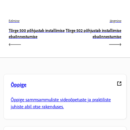
Eelmine
Järgmine
Tõrge 500 põhjustab installimise
Tõrge 502 põhjustab installimise
ebaõnnestumise
ebaõnnestumise
Õppige
Õppige sammsammuliste videoõpetuste ja praktiliste
juhiste abil otse rakenduses.