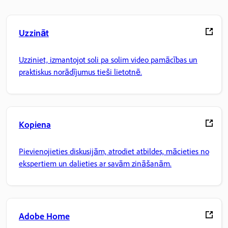
Uzzināt
Uzziniet, izmantojot soli pa solim video pamācības un
praktiskus norādījumus tieši lietotnē.
Kopiena
Pievienojieties diskusijām, atrodiet atbildes, mācieties no
ekspertiem un dalieties ar savām zināšanām.
Adobe Home