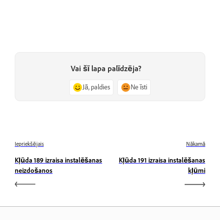
Vai šī lapa palīdzēja?
Jā, paldies
Ne īsti
Iepriekšējais
Nākamā
Kļūda 189 izraisa instalēšanas
Kļūda 191 izraisa instalēšanas
neizdošanos
kļūmi