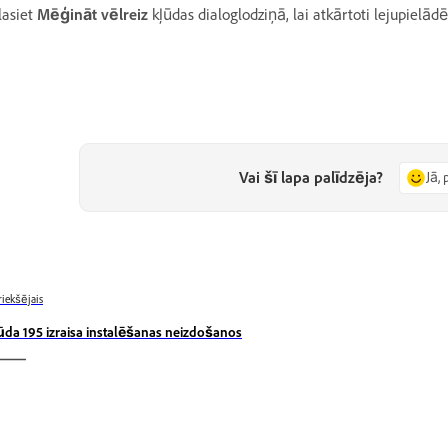
lasiet
Mēģināt vēlreiz
kļūdas dialoglodziņā, lai atkārtoti lejupielādēt
Vai šī lapa palīdzēja?
Jā, 
riekšējais
ūda 195 izraisa instalēšanas neizdošanos