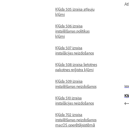
At
Kļūda 505 izraisa atļauju
kļūmi
Kļūda 506 izraisa
instalēšanas politikas
kļūmi
Kļūda 507 izraisa
instalācijas neizdošanos
Kļūda 508 izraisa lietotnes
pakotnes reģistra kļūmi
Kļūda 509 izraisa
Iep
instalēšanas neizdošanos
Kļ
Kļūda 510 izraisa
instalācijas neizdošanos
Kļūda 702 izraisa
instalēšanas neizdošanos
macOS operētājsistēmā