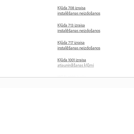
Kļūda 708 izraisa
instalēšanas neizdošanos
Kļūda 713 izraisa
instalēšanas neizdošanos
Kļūda 717 izraisa
instalēšanas neizdošanos
Kļūda 1001 izraisa
atjaunināšanas kļūmi
Kļūda 1002 izraisa
atjaunināšanas
neizdošanos
Kļūda 1004 izraisa
Uzzināt
atjaunināšanas
neizdošanos
Uzziniet, izmantojot soli pa solim vide
Kļūda 1603 izraisa
pamācības un praktiskus norādījumus
instalēšanas neizdošanos