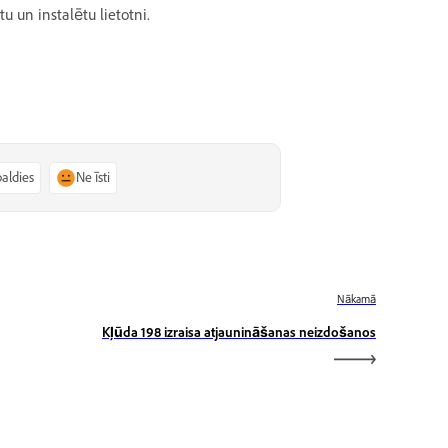
u un instalētu lietotni.
paldies
Ne īsti
Nākamā
Kļūda 198 izraisa atjaunināšanas neizdošanos