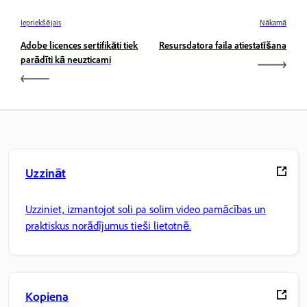
Iepriekšējais
Nākamā
Adobe licences sertifikāti tiek
Resursdatora faila atiestatīšana
parādīti kā neuzticami
Uzzināt
Uzziniet, izmantojot soli pa solim video pamācības un
praktiskus norādījumus tieši lietotnē.
Kopiena