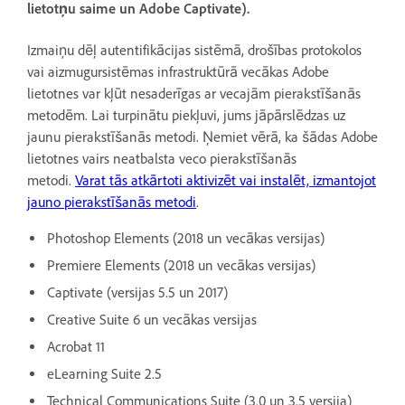
lietotņu saime un Adobe Captivate).
Izmaiņu dēļ autentifikācijas sistēmā, drošības protokolos
vai aizmugursistēmas infrastruktūrā vecākas Adobe
lietotnes var kļūt nesaderīgas ar vecajām pierakstīšanās
metodēm. Lai turpinātu piekļuvi, jums jāpārslēdzas uz
jaunu pierakstīšanās metodi. Ņemiet vērā, ka šādas Adobe
lietotnes vairs neatbalsta veco pierakstīšanās
metodi.
Varat tās atkārtoti aktivizēt vai instalēt, izmantojot
jauno pierakstīšanās metodi
.
Photoshop Elements (2018 un vecākas versijas)
Premiere Elements (2018 un vecākas versijas)
Captivate (versijas 5.5 un 2017)
Creative Suite 6 un vecākas versijas
Acrobat 11
eLearning Suite 2.5
Technical Communications Suite (3.0 un 3.5 versija)