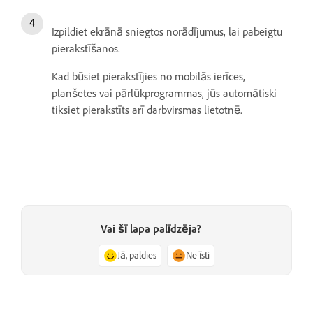
Izpildiet ekrānā sniegtos norādījumus, lai pabeigtu
pierakstīšanos.
Kad būsiet pierakstījies no mobilās ierīces,
planšetes vai pārlūkprogrammas, jūs automātiski
tiksiet pierakstīts arī darbvirsmas lietotnē.
Vai šī lapa palīdzēja?
Jā, paldies
Ne īsti