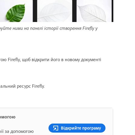
руйте ними на панелі історії створення Firefly у
ю Firefly, щоб відкрити його в новому документі
льний ресурс Firefly.
помогою
Відкрийте програму
фії за допомогою