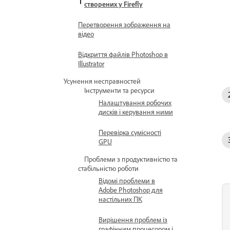
створених у Firefly
Перетворення зображення на
відео
Відкриття файлів Photoshop в
Illustrator
Усунення несправностей
Інструменти та ресурси
Налаштування робочих
дисків і керування ними
Перевірка сумісності
GPU
Проблеми з продуктивністю та
стабільністю роботи
Відомі проблеми в
Adobe Photoshop для
настільних ПК
Вирішення проблем із
графічним процесором і