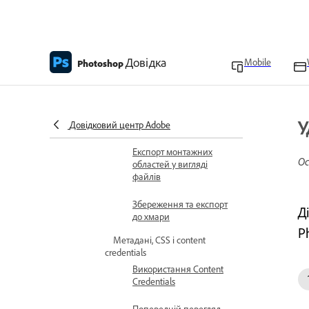
Експорт файлів різних
розмірів
Експорт шарів у вигляді
Довідка
Mobile
Photoshop
файлів
Експорт монтажних
областей у вигляді
У
файлів PDF
Довідковий центр Adobe
Експорт монтажних
Ос
областей у вигляді
файлів
Збереження та експорт
Д
до хмари
P
Метадані, CSS і content
credentials
Використання Content
Credentials
Попередній перегляд