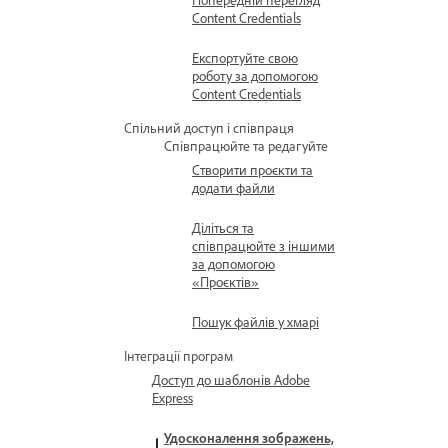
Content Credentials
Експортуйте свою
роботу за допомогою
Content Credentials
Спільний доступ і співпраця
Співпрацюйте та редагуйте
Створити проєкти та
додати файли
Діліться та
співпрацюйте з іншими
за допомогою
«Проєктів»
Пошук файлів у хмарі
Інтеграції програм
Доступ до шаблонів Adobe
Express
Удосконалення зображень,