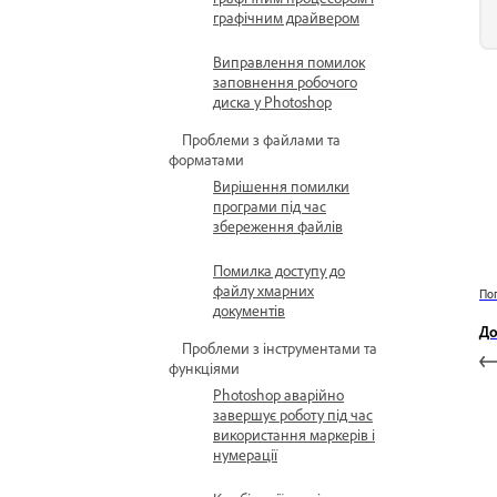
графічним драйвером
Виправлення помилок
заповнення робочого
диска у Photoshop
Проблеми з файлами та
форматами
Вирішення помилки
програми під час
збереження файлів
Помилка доступу до
файлу хмарних
По
документів
До
Проблеми з інструментами та
функціями
Photoshop аварійно
завершує роботу під час
використання маркерів і
нумерації