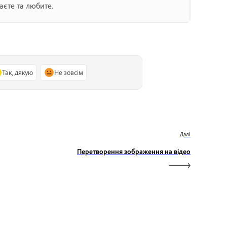
наєте та любите.
Так, дякую
Не зовсім
Далі
Перетворення зображення на відео