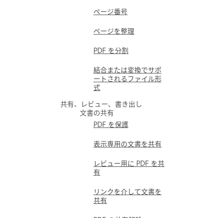
ページ番号
ページを整理
PDF を分割
結合または変換でサポ
ートされるファイル形
式
共有、レビュー、書き出し
文書の共有
PDF を保護
表示専用の文書を共有
レビュー用に PDF を共
有
リンクを介して文書を
共有