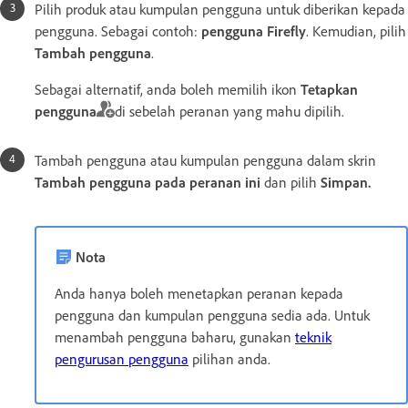
Pilih produk atau kumpulan pengguna untuk diberikan kepada
pengguna. Sebagai contoh:
pengguna Firefly
. Kemudian, pilih
Tambah pengguna
.
Sebagai alternatif, anda boleh memilih ikon
Tetapkan
pengguna
di sebelah peranan yang mahu dipilih.
Tambah pengguna atau kumpulan pengguna dalam skrin
Tambah pengguna pada peranan ini
dan pilih
Simpan.
Nota
Anda hanya boleh menetapkan peranan kepada
pengguna dan kumpulan pengguna sedia ada. Untuk
menambah pengguna baharu, gunakan
teknik
pengurusan pengguna
pilihan anda.