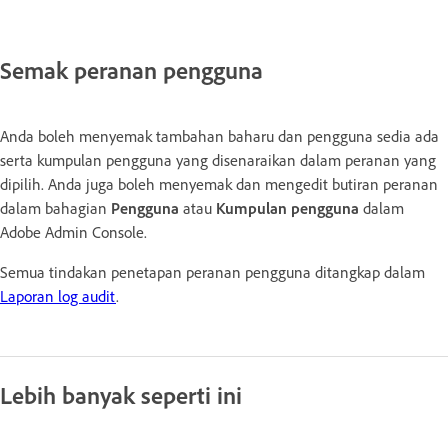
Semak peranan pengguna
Anda boleh menyemak tambahan baharu dan pengguna sedia ada
serta kumpulan pengguna yang disenaraikan dalam peranan yang
dipilih. Anda juga boleh menyemak dan mengedit butiran peranan
dalam bahagian
Pengguna
atau
Kumpulan pengguna
dalam
Adobe Admin Console.
Semua tindakan penetapan peranan pengguna ditangkap dalam
Laporan log audit
.
Lebih banyak seperti ini