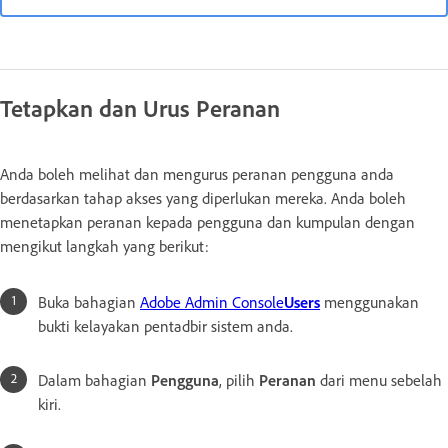
Tetapkan dan Urus Peranan
Anda boleh melihat dan mengurus peranan pengguna anda
berdasarkan tahap akses yang diperlukan mereka. Anda boleh
menetapkan peranan kepada pengguna dan kumpulan dengan
mengikut langkah yang berikut:
Buka bahagian
Adobe Admin Console
Users
menggunakan
bukti kelayakan pentadbir sistem anda.
Dalam bahagian
Pengguna
, pilih
Peranan
dari menu sebelah
kiri.