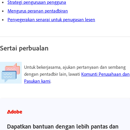
Strategi pengurusan pengguna
Mengurus peranan pentadbiran
Penyegerakan senarai untuk penugasan lesen
Sertai perbualan
Untuk bekerjasama, ajukan pertanyaan dan sembang
dengan pentadbir lain, lawati
Komunti Perusahaan dan
Pasukan kami
.
Dapatkan bantuan dengan lebih pantas dan