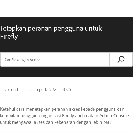
Tetapkan peranan pengguna untuk
Firefly
Terakhir dikemas kini pada
9 Mac 2026
Ketahui cara menetapkan peranan akses kepada pengguna dan
kumpulan pengguna organisasi Firefly anda dalam Admin Console
untuk mengawal akses dan kebenaran dengan lebih baik.