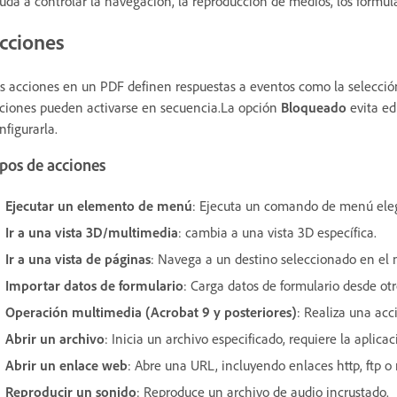
uda a controlar la navegación, la reproducción de medios, los formula
cciones
s acciones en un PDF definen respuestas a eventos como la selecció
ciones pueden activarse en secuencia.La opción
Bloqueado
evita ed
nfigurarla.
pos de acciones
Ejecutar un elemento de menú
: Ejecuta un comando de menú eleg
Ir a una vista 3D/multimedia
: cambia a una vista 3D específica.
Ir a una vista de páginas
: Navega a un destino seleccionado en el
Importar datos de formulario
: Carga datos de formulario desde otr
Operación multimedia (Acrobat 9 y posteriores)
: Realiza una ac
Abrir un archivo
: Inicia un archivo especificado, requiere la aplica
Abrir un enlace web
: Abre una URL, incluyendo enlaces http, ftp o 
Reproducir un sonido
: Reproduce un archivo de audio incrustado.