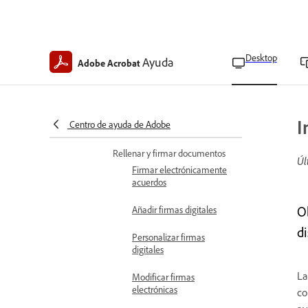
Ver portafolios de archivos
PDF firmados y
certificados
Desktop
Ayuda
Adobe Acrobat
Establecer nivel de
confianza del certificado
Configuración de
preferencias para validar
I
Centro de ayuda de Adobe
firmas digitales
Rellenar y firmar documentos
Úl
Firmar electrónicamente
acuerdos
O
Añadir firmas digitales
d
Personalizar firmas
digitales
La
Modificar firmas
electrónicas
co