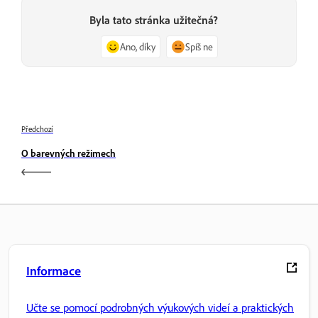
Byla tato stránka užitečná?
Ano, díky
Spíš ne
Předchozí
O barevných režimech
Informace
Učte se pomocí podrobných výukových videí a praktických