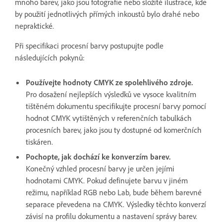
mnoho barev, jako jsou fotografie nebo složité ilustrace, kde
by použití jednotlivých přímých inkoustů bylo drahé nebo
nepraktické.
Při specifikaci procesní barvy postupujte podle
následujících pokynů:
Používejte hodnoty CMYK ze spolehlivého zdroje.
Pro dosažení nejlepších výsledků ve vysoce kvalitním
tištěném dokumentu specifikujte procesní barvy pomocí
hodnot CMYK vytištěných v referenčních tabulkách
procesních barev, jako jsou ty dostupné od komerčních
tiskáren.
Pochopte, jak dochází ke konverzím barev.
Konečný vzhled procesní barvy je určen jejími
hodnotami CMYK. Pokud definujete barvu v jiném
režimu, například RGB nebo Lab, bude během barevné
separace převedena na CMYK. Výsledky těchto konverzí
závisí na profilu dokumentu a nastavení správy barev.