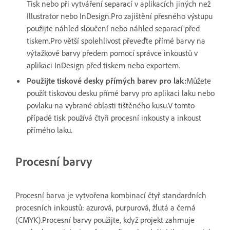
Tisk nebo při vytváření separací v aplikacích jiných než
Illustrator nebo InDesign.Pro zajištění přesného výstupu
použijte náhled sloučení nebo náhled separací před
tiskem.Pro větší spolehlivost převeďte přímé barvy na
výtažkové barvy předem pomocí správce inkoustů v
aplikaci InDesign před tiskem nebo exportem.
Použijte tiskové desky přímých barev pro lak:
Můžete
použít tiskovou desku přímé barvy pro aplikaci laku nebo
povlaku na vybrané oblasti tištěného kusu.V tomto
případě tisk používá čtyři procesní inkousty a inkoust
přímého laku.
Procesní barvy
Procesní barva je vytvořena kombinací čtyř standardních
procesních inkoustů: azurová, purpurová, žlutá a černá
(CMYK).Procesní barvy použijte, když projekt zahrnuje