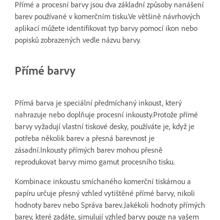
Přímé a procesní barvy jsou dva základní způsoby nanášení
barev používané v komerčním tisku.Ve většině návrhových
aplikací můžete identifikovat typ barvy pomocí ikon nebo
popisků zobrazených vedle názvu barvy.
Přímé barvy
Přímá barva je speciální předmíchaný inkoust, který
nahrazuje nebo doplňuje procesní inkousty.Protože přímé
barvy vyžadují vlastní tiskové desky, používáte je, když je
potřeba několik barev a přesná barevnost je
zásadní.Inkousty přímých barev mohou přesně
reprodukovat barvy mimo gamut procesního tisku.
Kombinace inkoustu smíchaného komerční tiskárnou a
papíru určuje přesný vzhled vytištěné přímé barvy, nikoli
hodnoty barev nebo Správa barev.Jakékoli hodnoty přímých
barev, které zadáte, simulují vzhled barvy pouze na vašem