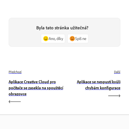
Byla tato stránka užitečná?
Ano, díky
Spíš ne
Předchozí
Další
Aplikace Creative Cloud pro
Aplikace se nespustí kvůli
počítače se zasekla na spouštěcí
chybám konfigurace
obrazovce