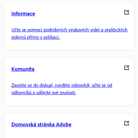
Informace
Učte se pomocí podrobných výukových videí a praktických
pokynů přímo v aplikaci.
Komunita
Zapojte se do diskuzí, najděte odpovědi, učte se od
odborníků a sdílejte své znalosti.
Domovská stránka Adobe