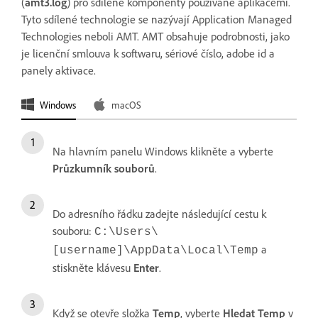
(
amt3.log
) pro sdílené komponenty používané aplikacemi.
Tyto sdílené technologie se nazývají Application Managed
Technologies neboli AMT. AMT obsahuje podrobnosti, jako
je licenční smlouva k softwaru, sériové číslo, adobe id a
panely aktivace.
Windows
macOS
Na hlavním panelu Windows klikněte a vyberte
Průzkumník
souborů
.
Do adresního řádku zadejte následující cestu k
souboru:
C:\Users\
a
[username]\AppData\Local\Temp
stiskněte klávesu
Enter
.
Když se otevře složka
Temp
, vyberte
Hledat
Temp
v