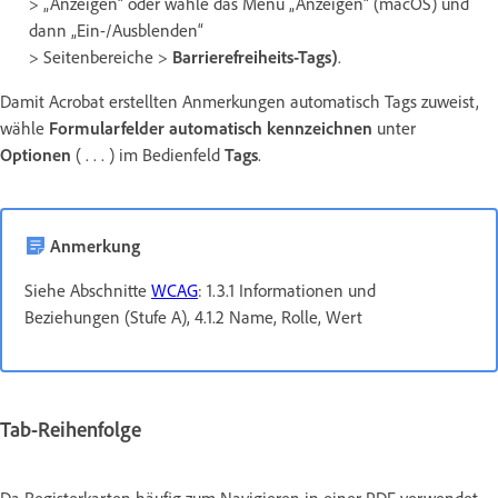
> „Anzeigen“ oder wähle das Menü „Anzeigen“ (macOS) und
dann „Ein-/Ausblenden“
> Seitenbereiche >
Barrierefreiheits-Tags)
.
Damit Acrobat erstellten Anmerkungen automatisch Tags zuweist,
wähle
Formularfelder automatisch kennzeichnen
unter
Optionen
( . . . ) im Bedienfeld
Tags
.
Anmerkung
Siehe Abschnitte
WCAG
: 1.3.1 Informationen und
Beziehungen (Stufe A), 4.1.2 Name, Rolle, Wert
Tab-Reihenfolge
Da Registerkarten häufig zum Navigieren in einer PDF verwendet