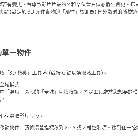
位置若有變更，會導致影片片段的 x 和 y 位置看似亦發生變更。這是
消失點 (設定於 3D 元件實體的「屬性」檢測器) 向外散射的隱藏
移動單一物件
取「3D 轉移」工具
(或按 G 鍵以選取該工具)。
全域模式.
中「選項」區段的「全域」切換按鈕，確定工具處於您想要的模
式。
具
選取影片片段。
移動物件，請將滑鼠指標移到 X、Y 或 Z 軸控制項。移到任一