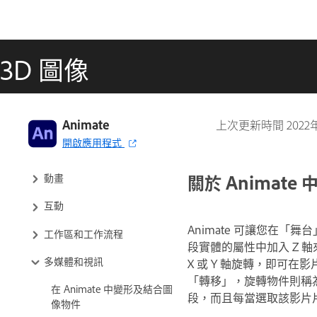
3D 圖像
Adobe Animate 使用手冊
Animate
上次更新時間
202
開啟應用程式
Animate 簡介
關於 Animate 
動畫
互動
Animate 可讓您在「舞
工作區和工作流程
段實體的屬性中加入 Z 軸
多媒體和視訊
X 或 Y 軸旋轉，即可在
「轉移」，旋轉物件則稱
在 Animate 中變形及結合圖
段，而且每當選取該影片
像物件