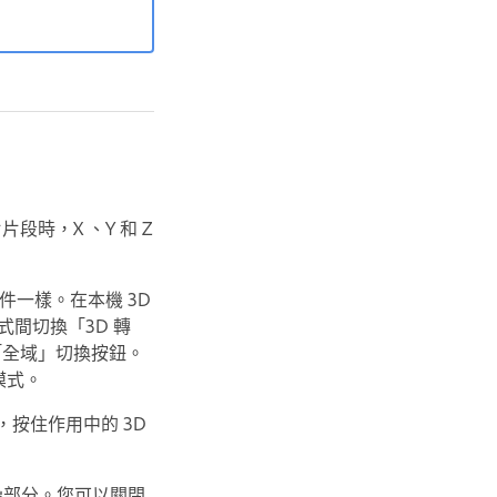
時，X 、Y 和 Z
件一樣。在本機 3D
式間切換「3D 轉
「全域」切換按鈕。
模式。
按住作用中的 3D
疊部分。您可以關閉