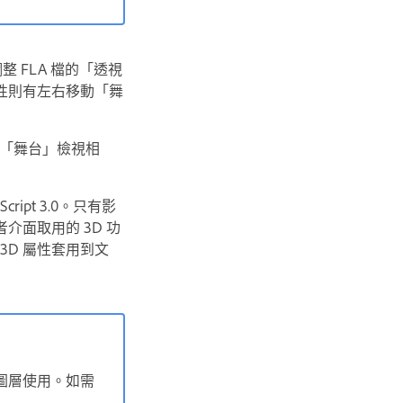
 FLA 檔的「透視
性則有左右移動「舞
與「舞台」檢視相
cript 3.0。只有影
用者介面取用的 3D 功
 3D 屬性套用到文
片圖層使用。如需