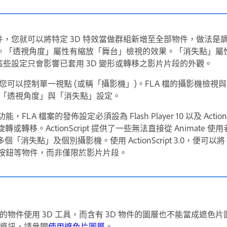
件，您就可以將特定 3D 特效當做群組新增至全部物件，做法是調整
。「透視角度」屬性有縮放「舞台」檢視的效果。「消失點」屬
。這些設定只會影響已套用 3D 變形或轉移之影片片段的外觀。
中，您可以控制單一視點 (或稱「攝影機」)。
FLA 檔的攝影機檢視
一項「透視角度」與「消失點」設定。
功能，FLA 檔案的發佈設定必須設為 Flash Player 10 以及 ActionS
或轉移。ActionScript 提供了一些無法直接從 Animate 使
消失點」及個別攝影機。使用 ActionScript 3.0，便可以將
 組件和按鈕等物件，而非僅限於影片片段。
物件使用 3D 工具，而含有 3D 物件的圖層也不能當成遮色
資訊，請參閱
使用遮色片圖層
。