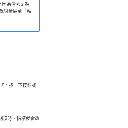
因為沿著 z 軸
透視線延展至「舞
式。按一下按鈕或
控制項時，指標就會改