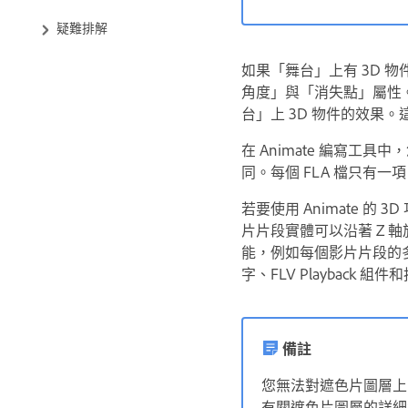
疑難排解
如果「舞台」上有 3D 物
角度」與「消失點」屬性
台」上 3D 物件的效果
在 Animate 編寫工具
同。每個 FLA 檔只有
若要使用 Animate 的 3D 
片片段實體可以沿著 Z 軸旋轉
能，例如每個影片片段的多個「
字、FLV Playback
備註
您無法對遮色片圖層上的
有關遮色片圖層的詳細