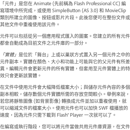
「元件」是您在 Animate (先前稱為 Flash Professional CC) 編
寫環境中所完成，或使用 SimpleButton (AS 3.0) 和 MovieClip
類別所建立的圖像、按鈕或影片片段。此後您便可在整份文件或
其他文件中重複使用該元件。
元件可以包括從另一個應用程式匯入的圖案。您建立的所有元件
都會自動成為目前文件之元件庫的一部分。
「實體」
是位於「舞台」上或以巢狀方式置入另一個元件之中的
元件副本。實體在顏色、大小和功能上可能與它的父元件有所差
異。編輯元件會更新元件的所有實體，但套用至元件實體上的特
效只會更新該實體。
在文件中使用元件會大幅降低檔案大小；與儲存元件內容的多個
副本相較，儲存數個元件實體所需的存放空間較小。舉例來說，
若您將靜態圖像 (如背景影像) 轉換成元件並加以重複使用，就
可以縮減文件的檔案大小。使用元件也可以加快 SWF 檔播放的
速度，因為元件只需下載到 Flash® Player 一次就可以了。
在編寫或執行階段，您可以將元件當做共用元件庫資源，在文件