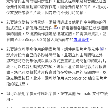
元件會與主時間軸同步運作。互動式控制項及聲音無法在圖
像元件的連續動畫中發揮作用。圖像元件增加的 FLA 檔大小
少於按鈕或影片片段，因為它們不使用時間軸。
若要建立對按下滑鼠鈕、滑鼠滑過或其他動作產生回應的互
動式按鈕，請使用按鈕元件
。請定義和各種按鈕狀態相關
聯的圖像，然後將動作指定給按鈕實體。如需詳細資訊，請
參閱
ActionScript 3.0 開發人員指南
中的
處理事件
。
若要建立可重複使用的動畫片段，請使用影片片段元件
。
影片片段有自己的多影格時間軸，且獨立於主時間軸之外—
您不妨將它們想像成以巢狀方式放置於主時間軸中的影片片
段，可以包含互動式控制項、聲音、甚至是其他影片片段實
體。您也可以將影片片段實體放在按鈕元件的時間軸中，以
建立動畫按鈕。此外，還可以使用 ActionScript® 編寫影片片
段的程式碼。
您可以使用字體元件匯出字體，並在其他 Animate 文件中使
用。