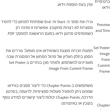
כרטיסיית
זמין בעת הוספת וידאו.
וידאו
גררו את סמני ה- Start וה- End שמתחת למחוון כדי להסיר
Preview
מסגרות לא רצויות מהקובץ. אפשרות זו זמינה רק
and Trim
כשמוסיפים סרטון וידאו בפעם הראשונה למסמך PDF.
Set Poster
תמונת הכרזה מוצגת כשהווידאו אינו מופעל. גוררים את
Image
הסמן בחלק העליון של סרגל המחוון אל המסגרת שבה
From
מעוניינים להשתמש, ולאחר מכן בוחרים ב-Set Poster
Current
Image From Current Frame.
Frame
משתמשים ב-Chapter Points כדי ליצור סמנים בווידאו
שמהם ניתן להפעיל פעולות ספציפיות. לדוגמה, בסרטון
הדרכה, Chapter Points יכולות ליצור קישורים למידע נוסף
בקובץ או באינטרנט.
Chapter