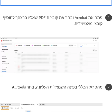
פתח את Acrobat ובחר את קובץ ה-PDF שאליו ברצונך להוסיף
קובצי מולטימדיה.
מהסרגל הכללי בפינה השמאלית העליונה, בחר
All tools‏
.