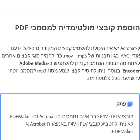
הוספת קובצי מולטימדיה למסמכי PDF
ל-Acrobat יש את היכולת להשמיע קבצים המקודדים ב-H.264 עם
אודיו AAC, כגון תבניות של ‎.mp3 ו-‎mov. כדי להמיר סוגי קבצים אחרים
לאחת מהתבניות הנתמכות, ניתן להשתמש ב-
Adobe Media
Encoder
. בנוסף, ניתן להוסיף קבצי שמע מסוג mp3 למסמכי PDF
להשמעה בכל פלטפורמה.
פתק
קובצי FLV ו- F4V כבר אינם נתמכים ב- Acrobat וב- PDFMaker.
לא ניתן להטביע קובצי FLV ו-F4V באמצעות Acrobat או
PDFMaker.