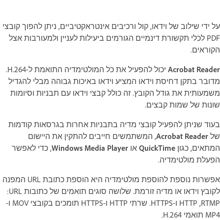
על ידי שילוב של וידאו, קול ורכיבים אינטראקטיביים, ניתן להפוך קובצי
PDF לכלי תקשורת דינמיים הגורמים ביעילות לעניין ולמעורבות אצל
הקוראים.
Acrobat Reader
יכול להפעיל את כל המולטימדיה התואמת ל-H.264.
מדובר בתקן דחיסת וידאו המציע וידאו באיכות גבוהה מבלי להגדיל
משמעותית את גודל הקובץ. זה כולל קבצי וידאו עם תבניות וסיומות
שונות של שמות קבצים.
בעוד שניתן להפעיל קובצי מדיה בתבניות אחרות בגרסאות קודמות
של
Acrobat Reader
, המשתמשים חייבים להתקין את היישום
המתאים, כגון
QuickTime
או
Windows Media Player
, כדי לאפשר
הפעלת מולטימדיה.
אפשרות נוספת להוספת מולטימדיה היא הוספת כתובת URL המפנה
לקובץ וידאו או מדיה זורמת. שלושה סוגים תואמים של כתובות URL:
‏RTMP, ‏HTTP ו-HTTPS. שרתי HTTP ו-HTTPS תומכים בקובצי MOV ו-
MP4 תואמי H.264.