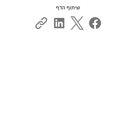
שיתוף הדף
האם הדף הזה הועיל לך?
כן, תודה
לא ממש
^ חזרה לראש הדף
ADOBE ACROBAT
< בקר במרכז העזרה של Adobe