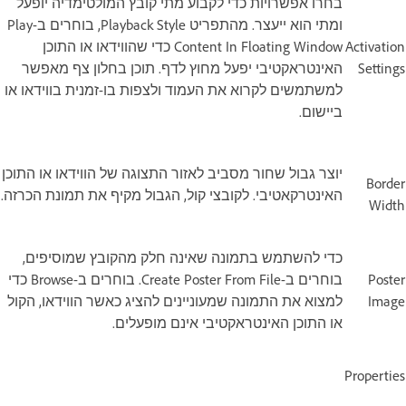
בחרו אפשרויות כדי לקבוע מתי קובץ המולטימדיה יופעל
ומתי הוא ייעצר. מהתפריט Playback Style, בוחרים ב-Play
Activation
Content In Floating Window כדי שהווידאו או התוכן
Settings
האינטראקטיבי יפעל מחוץ לדף. תוכן בחלון צף מאפשר
למשתמשים לקרוא את העמוד ולצפות בו-זמנית בווידאו או
ביישום.
יוצר גבול שחור מסביב לאזור התצוגה של הווידאו או התוכן
Border
האינטרקאטיבי. לקובצי קול, הגבול מקיף את תמונת הכרזה.
Width
כדי להשתמש בתמונה שאינה חלק מהקובץ שמוסיפים,
Poster
בוחרים ב-Create Poster From File. בוחרים ב-Browse כדי
Image
למצוא את התמונה שמעוניינים להציג כאשר הווידאו, הקול
או התוכן האינטראקטיבי אינם מופעלים.
Properties