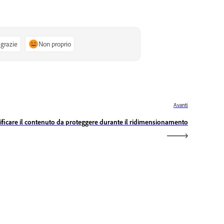
 grazie
Non proprio
Avanti
ificare il contenuto da proteggere durante il ridimensionamento