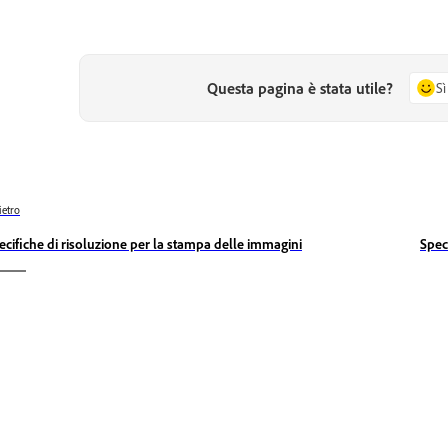
Questa pagina è stata utile?
Sì
ietro
ecifiche di risoluzione per la stampa delle immagini
Spec