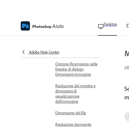
una cornice
Ritaglio, ridimensiona e trasforma
Ridimensiona e regola la
risoluzione
Desktop
Aiuto
Photoshop
Risoluzione immagini
stampate
Imposta dimensioni e
M
Adobe Help Center
risoluzione dell'immagine
Opzione Ricampiona nella
Ul
finestra di dialogo
Dimensioni immagine
Risoluzione del monitor e
S
dimensioni di
visualizzazione
m
dell'immagine
Dimensione del file
Risoluzione stampante