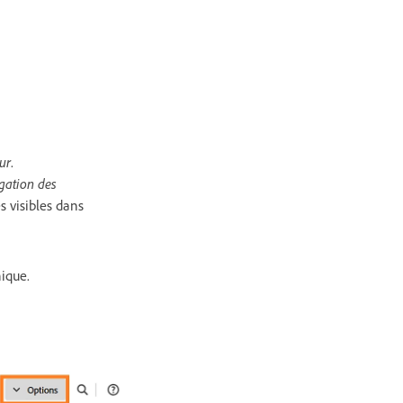
ur
.
gation des
s visibles dans
nique.