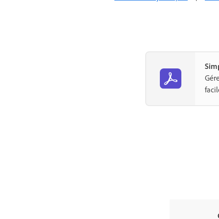
Simp
Gére
faci