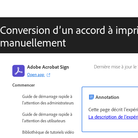
Conversion d’un accord à impri
Guide Adobe Acrobat Sign
manuellement
Nouveautés
Notes de version préliminaire
Notes de mise à jour
Adobe Acrobat Sign
Dernière mise à jour le
Notifications importantes
Open app
Commencer
Guide de démarrage rapide à
Annotation
l’attention des administrateurs
Cette page décrit l’expé
Guide de démarrage rapide à
La description de l’expér
l’attention des utilisateurs
Bibliothèque de tutoriels vidéo