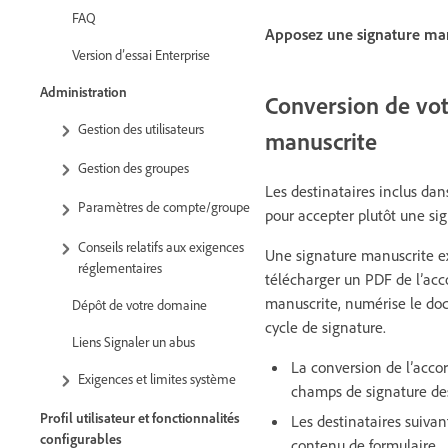
FAQ
Apposez une signature man
Version d’essai Enterprise
Administration
Conversion de vot
Gestion des utilisateurs
manuscrite
Gestion des groupes
Les destinataires inclus da
Paramètres de compte/groupe
pour accepter plutôt une si
Conseils relatifs aux exigences
Une signature manuscrite e
réglementaires
télécharger un PDF de l’acc
manuscrite, numérise le doc
Dépôt de votre domaine
cycle de signature.
Liens Signaler un abus
La conversion de l’acco
Exigences et limites système
champs de signature des 
Profil utilisateur et fonctionnalités
Les destinataires suivan
configurables
contenu de formulaire.