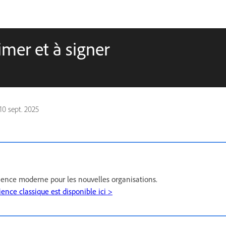
mer et à signer
10 sept. 2025
rience moderne pour les nouvelles organisations.
ience classique est disponible ici >