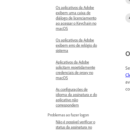
Os aplicativos da Adobe
exibem uma caixa de
diálogo de licenciamento
ao acessar o Keychain no
macOS
Os aplicativos da Adobe
exibem erro de relógio do
sistema
O
Aplicativos da Adobe
solicitam repetidamente
Se
credenciais de proxy no
Cl
macOS
av
co
As configurações de
idioma da assinatura e do
aplicativo não
correspondem
Problemas ao fazer logon
Não é possível verificar o
status da assinatura no