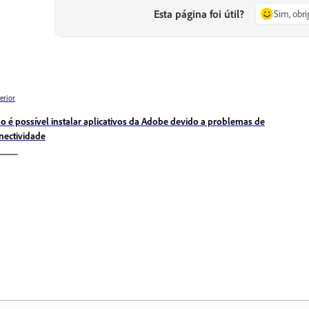
Esta página foi útil?
Sim, obr
erior
o é possível instalar aplicativos da Adobe devido a problemas de
nectividade