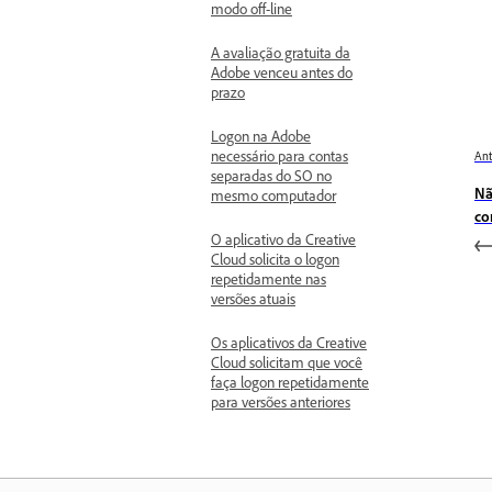
modo off-line
A avaliação gratuita da
Adobe venceu antes do
prazo
Logon na Adobe
necessário para contas
Ant
separadas do SO no
Nã
mesmo computador
co
O aplicativo da Creative
Cloud solicita o logon
repetidamente nas
versões atuais
Os aplicativos da Creative
Cloud solicitam que você
faça logon repetidamente
para versões anteriores