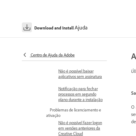
Cloud falhou
O instalador está travado
para aplicativos da Adobe
Ajuda
Download and Install
Preparar-se para executar
a ferramenta Adobe
Creative Cloud Cleaner
Executar a ferramenta
A
Centro de Ajuda da Adobe
Creative Cloud Cleaner
Úl
Não é possível baixar
aplicativos sem assinatura
Notificação para fechar
Sa
processos em segundo
plano durante a instalação
O 
Problemas de licenciamento e
se
ativação
de
Não é possível fazer logon
em versões anteriores da
Creative Cloud