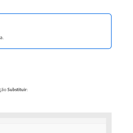
a.
pção
Substituir
: