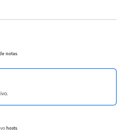
de notas
.
ivo.
ivo
hosts
.