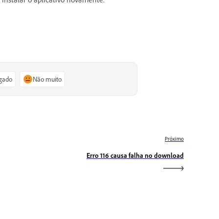
igado
Não muito
Próximo
Erro 116 causa falha no download