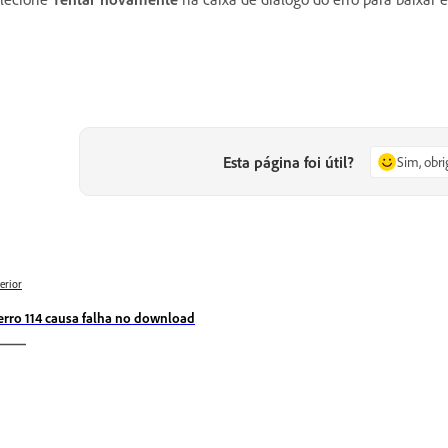
Esta página foi útil?
Sim, obr
erior
erro 114 causa falha no download