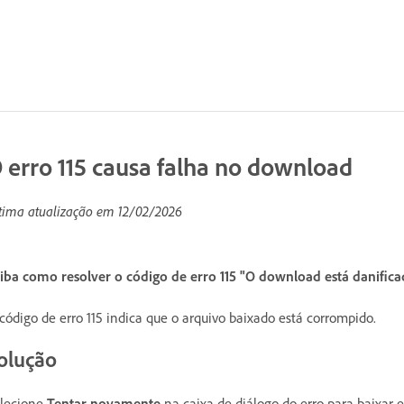
 erro 115 causa falha no download
tima atualização em
12/02/2026
iba como resolver o código de erro 115 "O download está danific
código de erro 115 indica que o arquivo baixado está corrompido.
olução
lecione
Tentar novamente
na caixa de diálogo do erro para baixar e