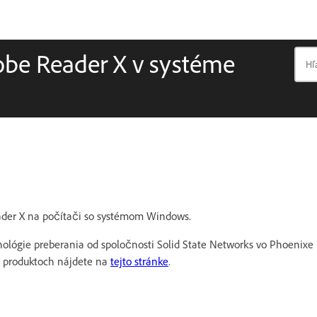
obe Reader X v systéme
eader X na počítači so systémom Windows.
ológie preberania od spoločnosti Solid State Networks vo Phoenixe
ej produktoch nájdete na
tejto stránke
.