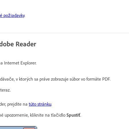
é požiadavky
.
Adobe Reader
 Internet Explorer.
adávače, v ktorých sa práve zobrazuje súbor vo formáte PDF.
teraz.
der, prejdite na
túto stránku
.
é upozornenie, kliknite na tlačidlo
Spustiť
.