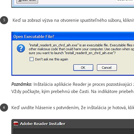
Keď sa zobrazí výzva na otvorenie spustiteľného súboru, klikni
Poznámka:
Inštalácia aplikácie Reader je proces pozostávajúci 
Vždy počkajte, kým prebehnú obe časti. Na indikátore priebehu
Keď uvidíte hlásenie s potvrdením, že inštalácia je hotová, kli