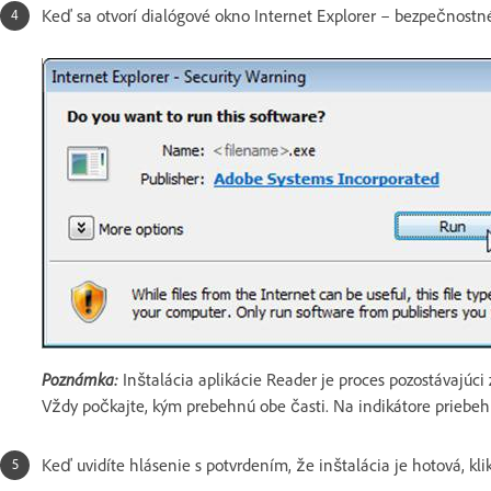
Keď sa otvorí dialógové okno Internet Explorer – bezpečnostné
Poznámka:
Inštalácia aplikácie Reader je proces pozostávajúci 
Vždy počkajte, kým prebehnú obe časti. Na indikátore priebehu
Keď uvidíte hlásenie s potvrdením, že inštalácia je hotová, kli