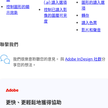
(.ai) 讀入選項
圖形的讀入選
控制圖形的顯
項
控制已讀入影
示效能
像的圖層可見
轉存
度
讀入色票
影片和聲音
聯繫我們
我們很樂意聆聽您的意見。 與
Adobe InDesign 社群
分
享您的想法。
更快、更輕鬆地獲得協助