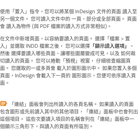
使用「置入」指令，您可以將某個 InDesign 文件的頁面 讀入至
另一個文件。 您可讀入文件中的 一頁、部分或全部頁面。 頁面
會 讀入為物件 (與 PDF 檔案的讀入方式非常相似)。
在文件中新增頁面，以容納要讀入的頁面。 選擇「檔案 > 置
入」並選取 INDD 檔案之後， 您可以選擇
「顯示讀入選項」
，
然後 選擇要讀入哪些頁面、讓哪些圖層變成可見，以及 如何裁
切讀入的頁面。 您可以捲動「預視」視窗， 仔細檢查縮圖頁
面。 您選取的一或多頁會 載入於圖形圖示中。 如果您置入多個
頁面，InDesign 會載入下一頁的 圖形圖示，您便可依序讀入頁
面。
「連結」面板會列出所讀入的各頁名稱。 如果讀入的頁面
包含圖形或先前讀入其中的其他項目，「連結」面板中也會列出
這個項目。 這些次要讀入項目的名稱會列在「連結」面板中一
個顯示三角形下，與讀入的頁面有所區別。