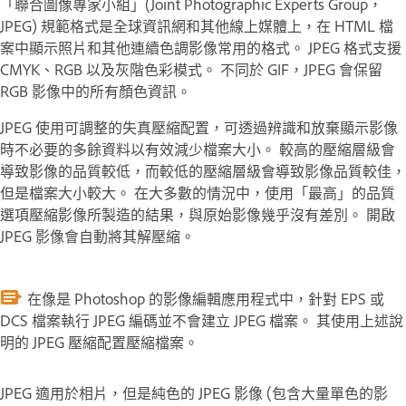
「聯合圖像專家小組」(Joint Photographic Experts Group，
JPEG) 規範格式是全球資訊網和其他線上媒體上，在 HTML 檔
案中顯示照片和其他連續色調影像常用的格式。 JPEG 格式支援
CMYK、RGB 以及灰階色彩模式。 不同於 GIF，JPEG 會保留
RGB 影像中的所有顏色資訊。
JPEG 使用可調整的
失真
壓縮配置，可透過辨識和放棄顯示影像
時不必要的多餘資料以有效減少檔案大小。 較高的壓縮層級會
導致影像的品質較低，而較低的壓縮層級會導致影像品質較佳，
但是檔案大小較大。 在大多數的情況中，使用「最高」的品質
選項壓縮影像所製造的結果，與原始影像幾乎沒有差別。 開啟
JPEG 影像會自動將其解壓縮。
在像是 Photoshop 的影像編輯應用程式中，針對 EPS 或
DCS 檔案執行 JPEG 編碼並不會建立 JPEG 檔案。 其使用上述說
明的 JPEG 壓縮配置壓縮檔案。
JPEG 適用於相片，但是純色的 JPEG 影像 (包含大量單色的影