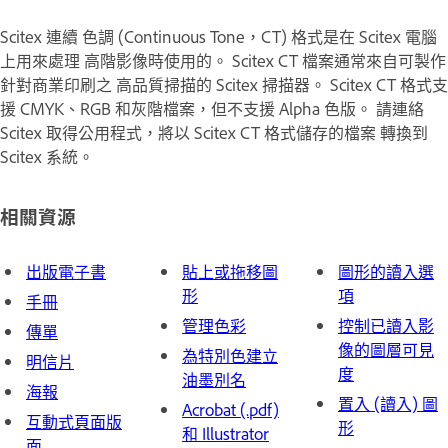
Scitex 連續 色調 (Continuous Tone，CT) 格式是在 Scitex 電腦
上用來處理 高階影像時使用的。 Scitex CT 檔案通常來自可製作
針對商業印刷之 高品質掃描的 Scitex 掃描器。 Scitex CT 格式支
援 CMYK、RGB 和灰階檔案，但不支援 Alpha 色版。 請連絡
Scitex 取得公用程式，將以 Scitex CT 格式儲存的檔案 轉換到
Scitex 系統。
相關資源
出版電子書
貼上或拖移圖
圖形的讀入選
形
項
手冊
管理色彩
控制已讀入影
傳單
像的圖層可見
為特別色建立
明信片
度
油墨別名
海報
置入 (讀入) 圖
Acrobat (.pdf)
互動式頁面版
形
和 Illustrator
面