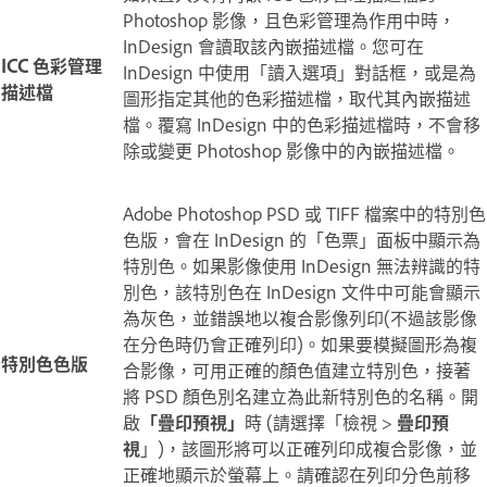
Photoshop 影像，且色彩管理為作用中時，
InDesign 會讀取該內嵌描述檔。您可在
ICC 色彩管理
InDesign 中使用「讀入選項」對話框，或是為
描述檔
圖形指定其他的色彩描述檔，取代其內嵌描述
檔。覆寫 InDesign 中的色彩描述檔時，不會移
除或變更 Photoshop 影像中的內嵌描述檔。
Adobe Photoshop PSD 或 TIFF 檔案中的特別色
色版，會在 InDesign 的「色票」面板中顯示為
特別色。如果影像使用 InDesign 無法辨識的特
別色，該特別色在 InDesign 文件中可能會顯示
為灰色，並錯誤地以複合影像列印(不過該影像
在分色時仍會正確列印)。如果要模擬圖形為複
特別色色版
合影像，可用正確的顏色值建立特別色，接著
將 PSD 顏色別名建立為此新特別色的名稱。開
啟
「疊印預視」
時 (請選擇「檢視 >
疊印預
視
」)，該圖形將可以正確列印成複合影像，並
正確地顯示於螢幕上。請確認在列印分色前移