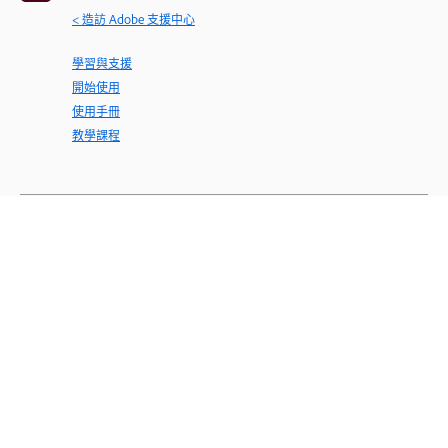
< 造訪 Adobe 支援中心
學習與支援
開始使用
使用手冊
教學課程
詢問社群
發表問題並獲得專家解惑。
立即詢問
聯絡我們
為您的問題提供專家支援。
立即開始