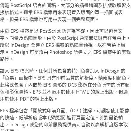
傳輸 PostScript 語言的圖稿，大部分的插畫繪圖及排版軟體皆支
援該格式。通常 EPS 檔案用來表現置入版面的單一插圖或表
格，但是 EPS 檔案也可用來表現一個完整頁面。
由於 EPS 檔案是以 PostScript 語言為基礎，因此可以包含文
字、向量及點陣圖形。由於 PostScript 通常無法顯示在螢幕上，
所以 InDesign 會建立 EPS 檔案的點陣圖預視，以在螢幕上顯
示。InDesign 可辨識由 Photoshop 所建立之 EPS 檔案中的剪裁
路徑。
讀入 EPS 檔案時，任何其所包含的特別色會加入 InDesign 的
「色票」面板中。EPS 具有印前品質的解析度、精確度和顏色。
此格式包含了內嵌於 EPS 圖形的 DCS 影像在分色所需的所有顏
色和影像資料。EPS 並不適用於使用 HTML 的線上出版，但適
用於使用 PDF 的線上出版。
EPS 檔案包含「開放式印前介面」(OPI) 註解，可讓您使用影像
的快速、低解析度版本 (
預視圖
) 進行頁面定位。針對最後輸
出，InDesign 或您的印前服務提供商可自動以高解析度版本取