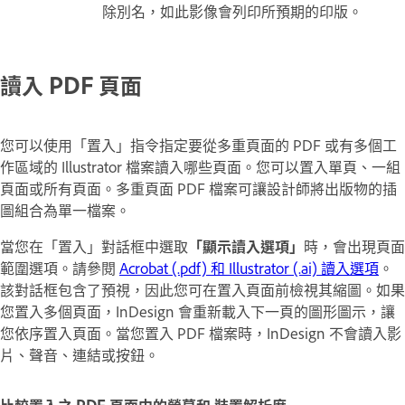
除別名，如此影像會列印所預期的印版。
讀入 PDF 頁面
您可以使用「置入」指令指定要從多重頁面的 PDF 或有多個工
作區域的 Illustrator 檔案讀入哪些頁面。您可以置入單頁、一組
頁面或所有頁面。多重頁面 PDF 檔案可讓設計師將出版物的插
圖組合為單一檔案。
當您在「置入」對話框中選取
「顯示讀入選項」
時，會出現頁面
範圍選項。請參閱
Acrobat (.pdf) 和 Illustrator (.ai) 讀入選項
。
該對話框包含了預視，因此您可在置入頁面前檢視其縮圖。如果
您置入多個頁面，InDesign 會重新載入下一頁的圖形圖示，讓
您依序置入頁面。當您置入 PDF 檔案時，InDesign 不會讀入影
片、聲音、連結或按鈕。
比較置入之 PDF 頁面中的螢幕和 裝置解析度