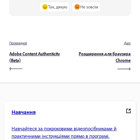
Так, дякую
Не зовсім
Попередній
Далі
Adobe Content Authenticity
Розширення для браузера
(Beta)
Chrome
Навчання
Навчайтеся за покроковими відеопосібниками й
практичними інструкціями прямо в програмі.