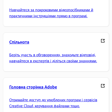
Навчайтеся за покроковими відеопосібниками й
практичними інструкціями прямо в програмі.
Спільнота
Беріть участь в обговореннях, знаходьте відповіді,
навчайтеся в експертів і діліться своїми знаннями.
Головна сторінка Adobe
Отримайте доступ до улюблених програм і сервісів
Creative Cloud, керування файлами тощо.