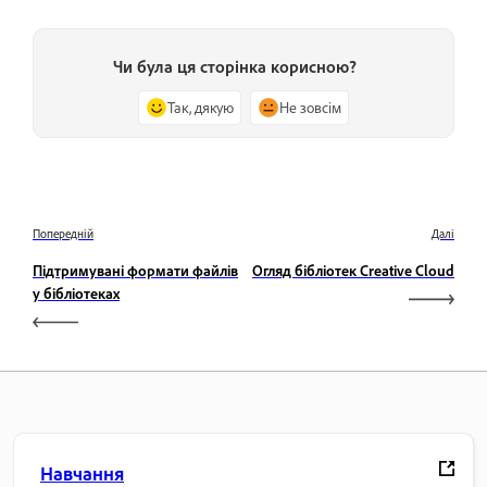
Чи була ця сторінка корисною?
Так, дякую
Не зовсім
Попередній
Далі
Підтримувані формати файлів
Огляд бібліотек Creative Cloud
у бібліотеках
Навчання